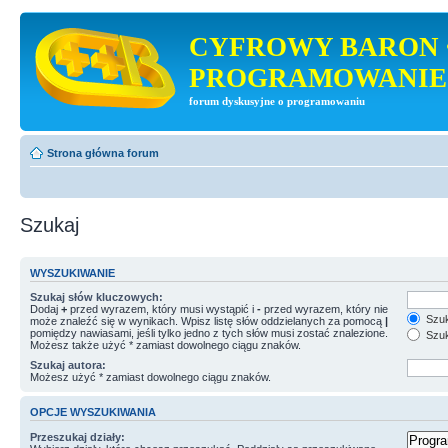
CYFROWY BARON 
PROGRAMOWANIE
forum dyskusyjne o programowaniu
Strona główna forum
Szukaj
WYSZUKIWANIE
Szukaj słów kluczowych:
Dodaj
+
przed wyrazem, który musi wystąpić i
-
przed wyrazem, który nie
Szuk
może znaleźć się w wynikach. Wpisz listę słów oddzielanych za pomocą
|
pomiędzy nawiasami, jeśli tylko jedno z tych słów musi zostać znalezione.
Szuk
Możesz także użyć * zamiast dowolnego ciągu znaków.
Szukaj autora:
Możesz użyć * zamiast dowolnego ciągu znaków.
OPCJE WYSZUKIWANIA
Przeszukaj działy: