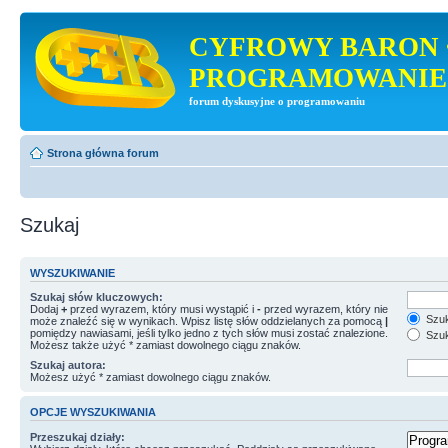
CYFROWY BARON 
PROGRAMOWANIE
forum dyskusyjne o programowaniu
Strona główna forum
Szukaj
WYSZUKIWANIE
Szukaj słów kluczowych:
Dodaj
+
przed wyrazem, który musi wystąpić i
-
przed wyrazem, który nie
Szuk
może znaleźć się w wynikach. Wpisz listę słów oddzielanych za pomocą
|
pomiędzy nawiasami, jeśli tylko jedno z tych słów musi zostać znalezione.
Szuk
Możesz także użyć * zamiast dowolnego ciągu znaków.
Szukaj autora:
Możesz użyć * zamiast dowolnego ciągu znaków.
OPCJE WYSZUKIWANIA
Przeszukaj działy: