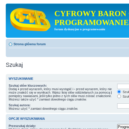
CYFROWY BARON 
PROGRAMOWANIE
forum dyskusyjne o programowaniu
Strona główna forum
Szukaj
WYSZUKIWANIE
Szukaj słów kluczowych:
Dodaj
+
przed wyrazem, który musi wystąpić i
-
przed wyrazem, który nie
Szuk
może znaleźć się w wynikach. Wpisz listę słów oddzielanych za pomocą
|
pomiędzy nawiasami, jeśli tylko jedno z tych słów musi zostać znalezione.
Szuk
Możesz także użyć * zamiast dowolnego ciągu znaków.
Szukaj autora:
Możesz użyć * zamiast dowolnego ciągu znaków.
OPCJE WYSZUKIWANIA
Przeszukaj działy: