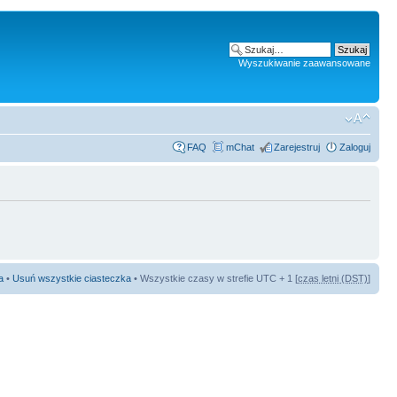
Wyszukiwanie zaawansowane
FAQ
mChat
Zarejestruj
Zaloguj
a
•
Usuń wszystkie ciasteczka
• Wszystkie czasy w strefie UTC + 1 [
czas letni (DST)
]