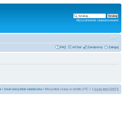
Wyszukiwanie zaawansowane
FAQ
mChat
Zarejestruj
Zaloguj
a
•
Usuń wszystkie ciasteczka
• Wszystkie czasy w strefie UTC + 1 [
czas letni (DST)
]