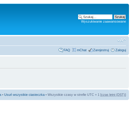
Wyszukiwanie zaawansowane
FAQ
mChat
Zarejestruj
Zaloguj
a
•
Usuń wszystkie ciasteczka
• Wszystkie czasy w strefie UTC + 1 [
czas letni (DST)
]