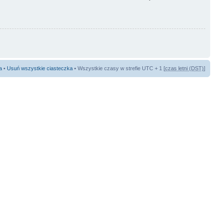
a
•
Usuń wszystkie ciasteczka
• Wszystkie czasy w strefie UTC + 1 [
czas letni (DST)
]