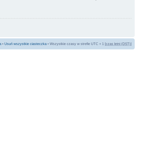
a
•
Usuń wszystkie ciasteczka
• Wszystkie czasy w strefie UTC + 1 [
czas letni (DST)
]