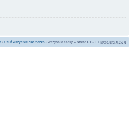
a
•
Usuń wszystkie ciasteczka
• Wszystkie czasy w strefie UTC + 1 [
czas letni (DST)
]