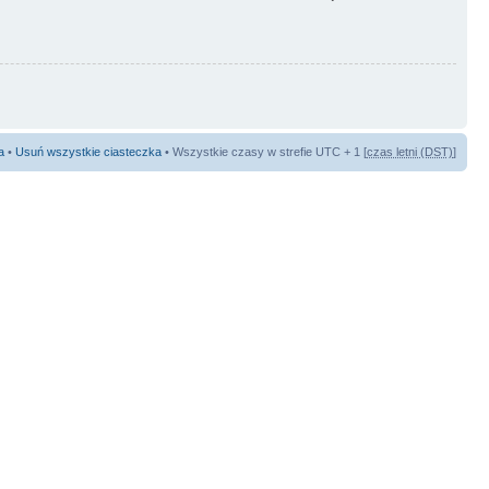
a
•
Usuń wszystkie ciasteczka
• Wszystkie czasy w strefie UTC + 1 [
czas letni (DST)
]