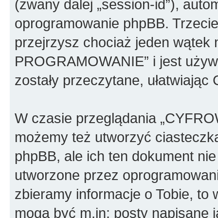
(zwany dalej „session-id”), aut
oprogramowanie phpBB. Trzecie 
przejrzysz chociaż jeden wąt
PROGRAMOWANIE” i jest używan
zostały przeczytane, ułatwiając
W czasie przeglądania „CY
możemy też utworzyć ciasteczk
phpBB, ale ich ten dokument nie
utworzone przez oprogramowani
zbieramy informacje o Tobie, to 
mogą być m.in: posty napisane 