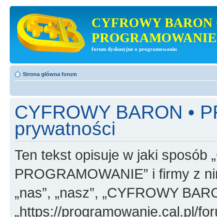
CYFROWY BARON 
PROGRAMOWANIE
forum dyskusyjne o programowaniu
Strona główna forum
CYFROWY BARON • PR
prywatności
Ten tekst opisuje w jaki spo
PROGRAMOWANIE” i firmy z nim
„nas”, „nasz”, „CYFROWY B
„https://programowanie.cal.pl/for