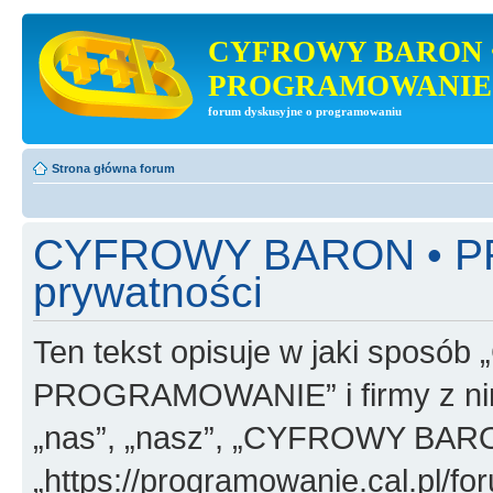
CYFROWY BARON 
PROGRAMOWANIE
forum dyskusyjne o programowaniu
Strona główna forum
CYFROWY BARON • PR
prywatności
Ten tekst opisuje w jaki spo
PROGRAMOWANIE” i firmy z nim
„nas”, „nasz”, „CYFROWY B
„https://programowanie.cal.pl/for