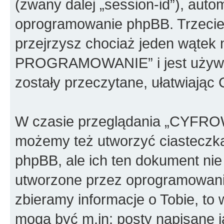
(zwany dalej „session-id”), aut
oprogramowanie phpBB. Trzecie 
przejrzysz chociaż jeden wąt
PROGRAMOWANIE” i jest używan
zostały przeczytane, ułatwiając
W czasie przeglądania „CY
możemy też utworzyć ciasteczk
phpBB, ale ich ten dokument nie
utworzone przez oprogramowani
zbieramy informacje o Tobie, to 
mogą być m.in: posty napisane 