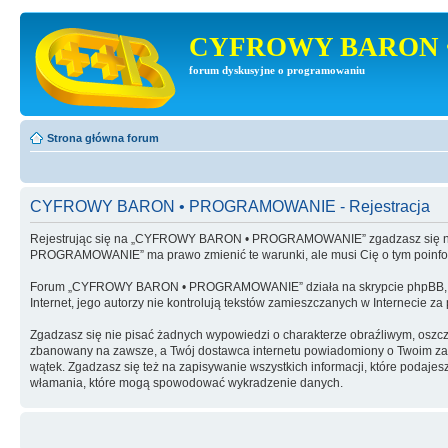
CYFROWY BARON 
forum dyskusyjne o programowaniu
Strona główna forum
CYFROWY BARON • PROGRAMOWANIE - Rejestracja
Rejestrując się na „CYFROWY BARON • PROGRAMOWANIE” zgadzasz się na 
PROGRAMOWANIE” ma prawo zmienić te warunki, ale musi Cię o tym poinf
Forum „CYFROWY BARON • PROGRAMOWANIE” działa na skrypcie phpBB, wy
Internet, jego autorzy nie kontrolują tekstów zamieszczanych w Internecie z
Zgadzasz się nie pisać żadnych wypowiedzi o charakterze obraźliwym, oszc
zbanowany na zawsze, a Twój dostawca internetu powiadomiony o Twoim 
wątek. Zgadzasz się też na zapisywanie wszystkich informacji, które po
włamania, które mogą spowodować wykradzenie danych.