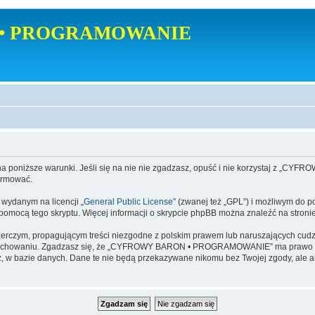
• PROGRAMOWANIE
poniższe warunki. Jeśli się na nie nie zgadzasz, opuść i nie korzystaj z
ormować.
danym na licencji „
General Public License
” (zwanej też „GPL”) i możliwym do p
a pomocą tego skryptu. Więcej informacji o skrypcie phpBB można znaleźć na stroni
zerczym, propagującym treści niezgodne z polskim prawem lub naruszających cud
zachowaniu. Zgadzasz się, że „CYFROWY BARON • PROGRAMOWANIE” ma prawo w ka
dajesz, w bazie danych. Dane te nie będą przekazywane nikomu bez Twojej zgod