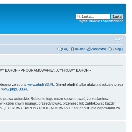
Wyszukiwanie zaawansowane
FAQ
mChat
Zarejestruj
Zaloguj
 „CYFROWY BARON • PROGRAMOWANIE”. „CYFROWY BARON •
obrania ze strony
www.phpBB3.PL
. Skrypt phpBB tylko ułatwia dyskusje przez
e
www.phpBB3.PL
.
ze prawa autorskie. Robienie tego może spowodować, że zostaniesz
żdej chwili usunąć, przeedytować, przenieść lub zablokować każdy
y, ale ani „CYFROWY BARON • PROGRAMOWANIE” ani phpBB nie odpowiada za