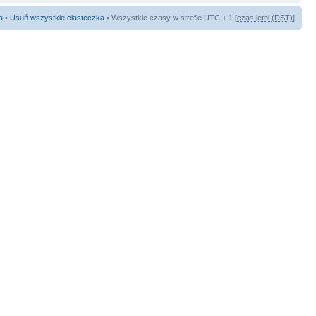
a
•
Usuń wszystkie ciasteczka
• Wszystkie czasy w strefie UTC + 1 [
czas letni (DST)
]