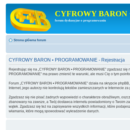
CYFROWY BARON 
forum dyskusyjne o programowaniu
Strona główna forum
CYFROWY BARON • PROGRAMOWANIE - Rejestracja
Rejestrując się na „CYFROWY BARON • PROGRAMOWANIE” zgadzasz się na 
PROGRAMOWANIE” ma prawo zmienić te warunki, ale musi Cię o tym poinf
Forum „CYFROWY BARON • PROGRAMOWANIE” działa na skrypcie phpBB, wy
Internet, jego autorzy nie kontrolują tekstów zamieszczanych w Internecie z
Zgadzasz się nie pisać żadnych wypowiedzi o charakterze obraźliwym, oszc
zbanowany na zawsze, a Twój dostawca internetu powiadomiony o Twoim 
wątek. Zgadzasz się też na zapisywanie wszystkich informacji, które po
włamania, które mogą spowodować wykradzenie danych.