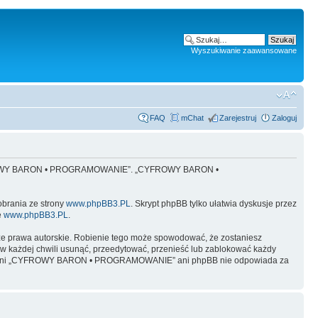
Wyszukiwanie zaawansowane
FAQ
mChat
Zarejestruj
Zaloguj
 „CYFROWY BARON • PROGRAMOWANIE”. „CYFROWY BARON •
obrania ze strony
www.phpBB3.PL
. Skrypt phpBB tylko ułatwia dyskusje przez
e
www.phpBB3.PL
.
ze prawa autorskie. Robienie tego może spowodować, że zostaniesz
żdej chwili usunąć, przeedytować, przenieść lub zablokować każdy
y, ale ani „CYFROWY BARON • PROGRAMOWANIE” ani phpBB nie odpowiada za