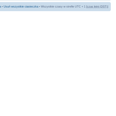
a
•
Usuń wszystkie ciasteczka
• Wszystkie czasy w strefie UTC + 1 [
czas letni (DST)
]