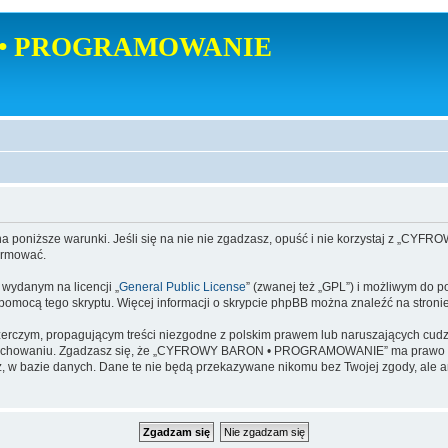
• PROGRAMOWANIE
poniższe warunki. Jeśli się na nie nie zgadzasz, opuść i nie korzystaj z
ormować.
danym na licencji „
General Public License
” (zwanej też „GPL”) i możliwym do p
a pomocą tego skryptu. Więcej informacji o skrypcie phpBB można znaleźć na stroni
zerczym, propagującym treści niezgodne z polskim prawem lub naruszających cud
zachowaniu. Zgadzasz się, że „CYFROWY BARON • PROGRAMOWANIE” ma prawo w ka
dajesz, w bazie danych. Dane te nie będą przekazywane nikomu bez Twojej zgod