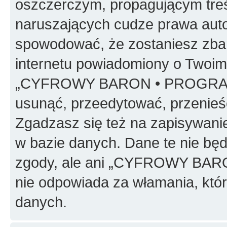
oszczerczym, propagującym treś
naruszających cudze prawa auto
spowodować, że zostaniesz zba
internetu powiadomiony o Twoim
„CYFROWY BARON • PROGRAMO
usunąć, przeedytować, przenieś
Zgadzasz się też na zapisywanie
w bazie danych. Dane te nie bę
zgody, ale ani „CYFROWY BA
nie odpowiada za włamania, kt
danych.