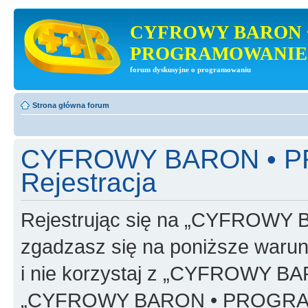
CYFROWY BARON 
PROGRAMOWANIE
forum dyskusyjne o programowaniu
Strona główna forum
CYFROWY BARON • 
Rejestracja
Rejestrując się na „CYFRO
zgadzasz się na poniższe warunk
i nie korzystaj z „CYFROWY
„CYFROWY BARON • PROGRAMO