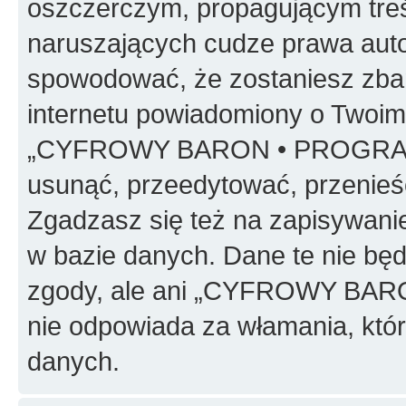
oszczerczym, propagującym treś
naruszających cudze prawa auto
spowodować, że zostaniesz zba
internetu powiadomiony o Twoim
„CYFROWY BARON • PROGRAMO
usunąć, przeedytować, przenieś
Zgadzasz się też na zapisywanie
w bazie danych. Dane te nie bę
zgody, ale ani „CYFROWY BA
nie odpowiada za włamania, kt
danych.