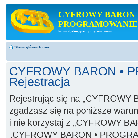
CYFROWY BARON 
PROGRAMOWANIE
forum dyskusyjne o programowaniu
Strona główna forum
CYFROWY BARON • 
Rejestracja
Rejestrując się na „CYFRO
zgadzasz się na poniższe warunk
i nie korzystaj z „CYFROWY
„CYFROWY BARON • PROGRAMO