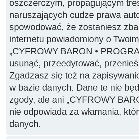
oszczerczym, propagującym treś
naruszających cudze prawa auto
spowodować, że zostaniesz zba
internetu powiadomiony o Twoim
„CYFROWY BARON • PROGRAMO
usunąć, przeedytować, przenieś
Zgadzasz się też na zapisywanie
w bazie danych. Dane te nie bę
zgody, ale ani „CYFROWY BA
nie odpowiada za włamania, kt
danych.