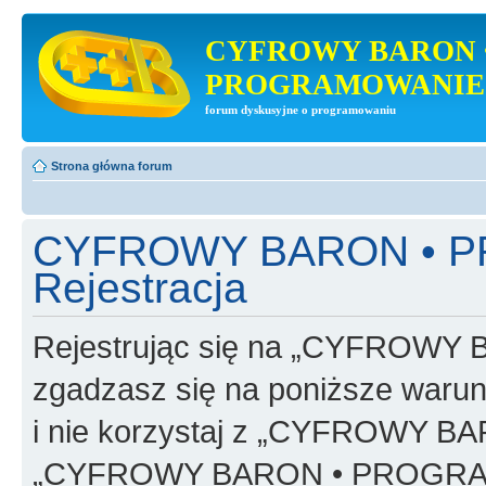
CYFROWY BARON 
PROGRAMOWANIE
forum dyskusyjne o programowaniu
Strona główna forum
CYFROWY BARON • 
Rejestracja
Rejestrując się na „CYFRO
zgadzasz się na poniższe warunk
i nie korzystaj z „CYFROWY
„CYFROWY BARON • PROGRAMO