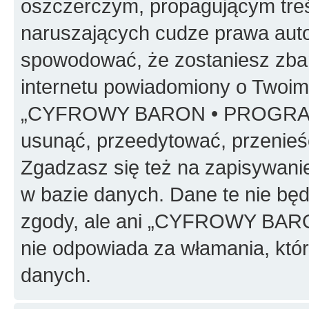
oszczerczym, propagującym treś
naruszających cudze prawa auto
spowodować, że zostaniesz zba
internetu powiadomiony o Twoim
„CYFROWY BARON • PROGRAMO
usunąć, przeedytować, przenieś
Zgadzasz się też na zapisywanie
w bazie danych. Dane te nie bę
zgody, ale ani „CYFROWY BA
nie odpowiada za włamania, kt
danych.