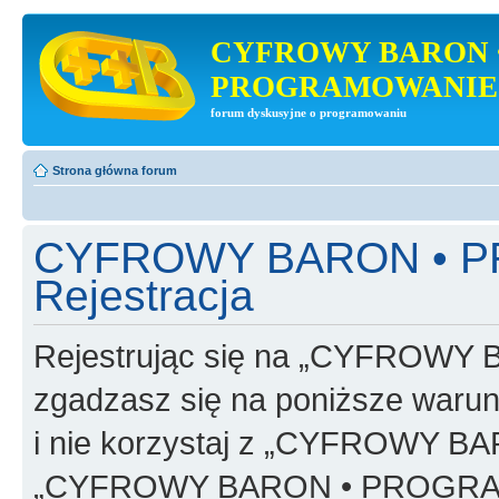
CYFROWY BARON 
PROGRAMOWANIE
forum dyskusyjne o programowaniu
Strona główna forum
CYFROWY BARON • 
Rejestracja
Rejestrując się na „CYFRO
zgadzasz się na poniższe warunk
i nie korzystaj z „CYFROWY
„CYFROWY BARON • PROGRAMO