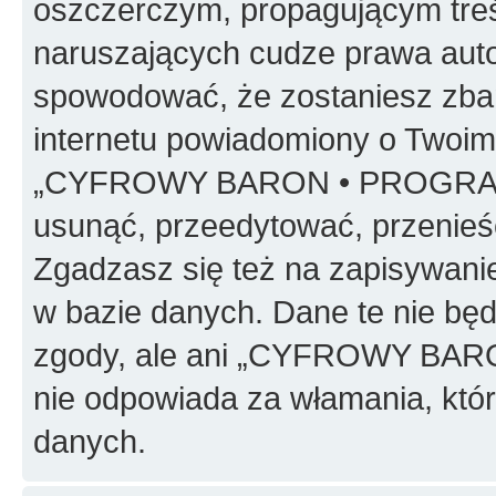
oszczerczym, propagującym treś
naruszających cudze prawa auto
spowodować, że zostaniesz zba
internetu powiadomiony o Twoim
„CYFROWY BARON • PROGRAMO
usunąć, przeedytować, przenieś
Zgadzasz się też na zapisywanie
w bazie danych. Dane te nie bę
zgody, ale ani „CYFROWY BA
nie odpowiada za włamania, kt
danych.