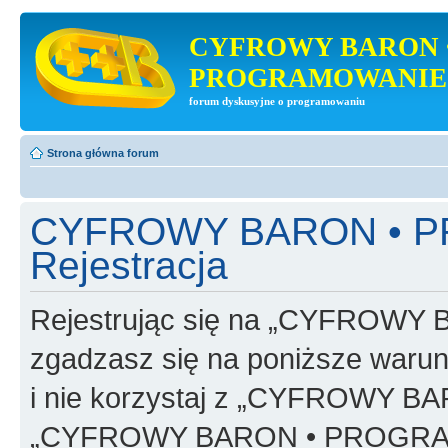
CYFROWY BARON 
PROGRAMOWANIE
forum dyskusyjne o programowaniu
Strona główna forum
CYFROWY BARON • 
Rejestracja
Rejestrując się na „CYFRO
zgadzasz się na poniższe warunk
i nie korzystaj z „CYFROWY
„CYFROWY BARON • PROGRAMO