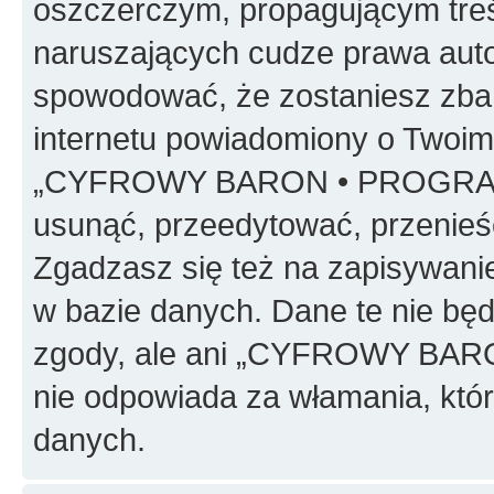
oszczerczym, propagującym treś
naruszających cudze prawa auto
spowodować, że zostaniesz zba
internetu powiadomiony o Twoim
„CYFROWY BARON • PROGRAMO
usunąć, przeedytować, przenieś
Zgadzasz się też na zapisywanie
w bazie danych. Dane te nie bę
zgody, ale ani „CYFROWY BA
nie odpowiada za włamania, kt
danych.