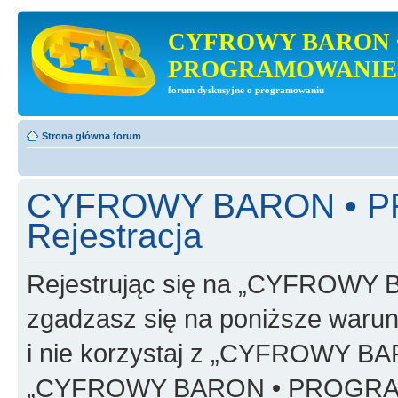
CYFROWY BARON 
PROGRAMOWANIE
forum dyskusyjne o programowaniu
Strona główna forum
CYFROWY BARON • 
Rejestracja
Rejestrując się na „CYFRO
zgadzasz się na poniższe warunk
i nie korzystaj z „CYFROWY
„CYFROWY BARON • PROGRAMO