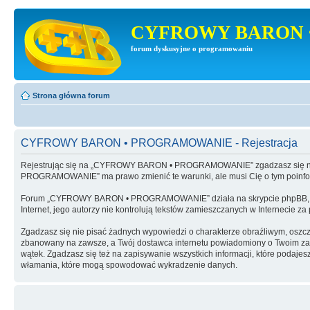
CYFROWY BARON 
forum dyskusyjne o programowaniu
Strona główna forum
CYFROWY BARON • PROGRAMOWANIE - Rejestracja
Rejestrując się na „CYFROWY BARON • PROGRAMOWANIE” zgadzasz się na 
PROGRAMOWANIE” ma prawo zmienić te warunki, ale musi Cię o tym poinf
Forum „CYFROWY BARON • PROGRAMOWANIE” działa na skrypcie phpBB, wy
Internet, jego autorzy nie kontrolują tekstów zamieszczanych w Internecie z
Zgadzasz się nie pisać żadnych wypowiedzi o charakterze obraźliwym, oszc
zbanowany na zawsze, a Twój dostawca internetu powiadomiony o Twoim 
wątek. Zgadzasz się też na zapisywanie wszystkich informacji, które po
włamania, które mogą spowodować wykradzenie danych.