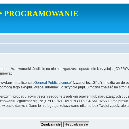
• PROGRAMOWANIE
poniższe warunki. Jeśli się na nie nie zgadzasz, opuść i nie korzystaj z
ormować.
danym na licencji „
General Public License
” (zwanej też „GPL”) i możliwym do p
a pomocą tego skryptu. Więcej informacji o skrypcie phpBB można znaleźć na stroni
zerczym, propagującym treści niezgodne z polskim prawem lub naruszających cud
zachowaniu. Zgadzasz się, że „CYFROWY BARON • PROGRAMOWANIE” ma prawo w ka
dajesz, w bazie danych. Dane te nie będą przekazywane nikomu bez Twojej zgod