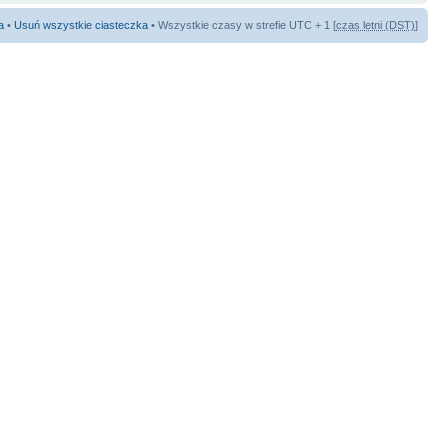
a
•
Usuń wszystkie ciasteczka
• Wszystkie czasy w strefie UTC + 1 [
czas letni (DST)
]