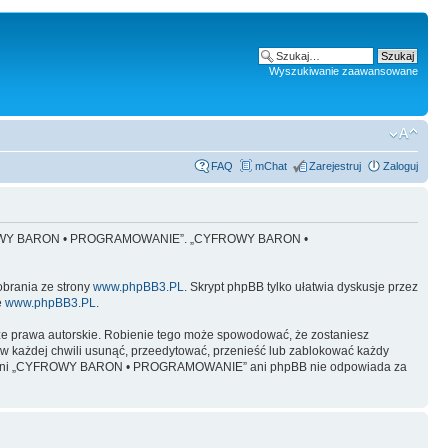
Wyszukiwanie zaawansowane
FAQ
mChat
Zarejestruj
Zaloguj
 „CYFROWY BARON • PROGRAMOWANIE”. „CYFROWY BARON •
obrania ze strony
www.phpBB3.PL
. Skrypt phpBB tylko ułatwia dyskusje przez
e
www.phpBB3.PL
.
ze prawa autorskie. Robienie tego może spowodować, że zostaniesz
żdej chwili usunąć, przeedytować, przenieść lub zablokować każdy
y, ale ani „CYFROWY BARON • PROGRAMOWANIE” ani phpBB nie odpowiada za