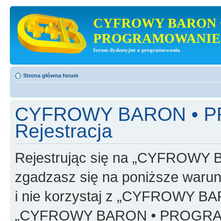
CYFROWY BARON 
PROGRAMOWANIE
forum dyskusyjne o programowaniu
Strona główna forum
CYFROWY BARON • 
Rejestracja
Rejestrując się na „CYFRO
zgadzasz się na poniższe warunk
i nie korzystaj z „CYFROWY
„CYFROWY BARON • PROGRAMO