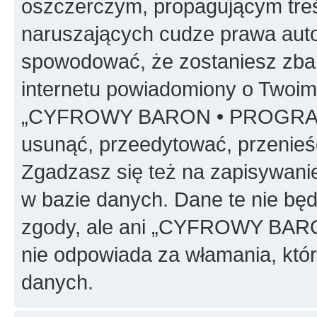
oszczerczym, propagującym treś
naruszających cudze prawa auto
spowodować, że zostaniesz zba
internetu powiadomiony o Twoim
„CYFROWY BARON • PROGRAMO
usunąć, przeedytować, przenieś
Zgadzasz się też na zapisywanie
w bazie danych. Dane te nie bę
zgody, ale ani „CYFROWY BA
nie odpowiada za włamania, kt
danych.