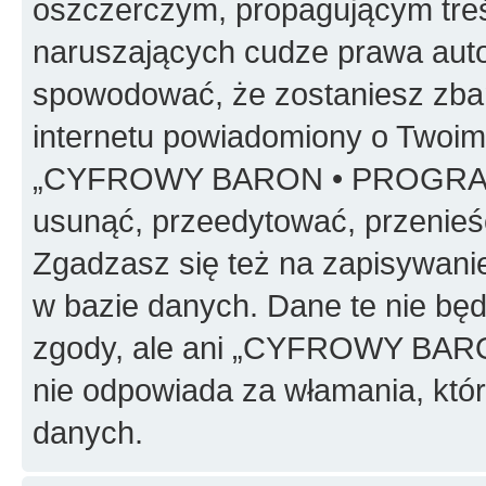
oszczerczym, propagującym treś
naruszających cudze prawa auto
spowodować, że zostaniesz zba
internetu powiadomiony o Twoim
„CYFROWY BARON • PROGRAMO
usunąć, przeedytować, przenieś
Zgadzasz się też na zapisywanie
w bazie danych. Dane te nie bę
zgody, ale ani „CYFROWY BA
nie odpowiada za włamania, kt
danych.