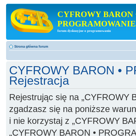
CYFROWY BARON 
PROGRAMOWANIE
forum dyskusyjne o programowaniu
Strona główna forum
CYFROWY BARON • 
Rejestracja
Rejestrując się na „CYFRO
zgadzasz się na poniższe warunk
i nie korzystaj z „CYFROWY
„CYFROWY BARON • PROGRAMO