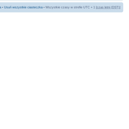
a
•
Usuń wszystkie ciasteczka
• Wszystkie czasy w strefie UTC + 1 [
czas letni (DST)
]