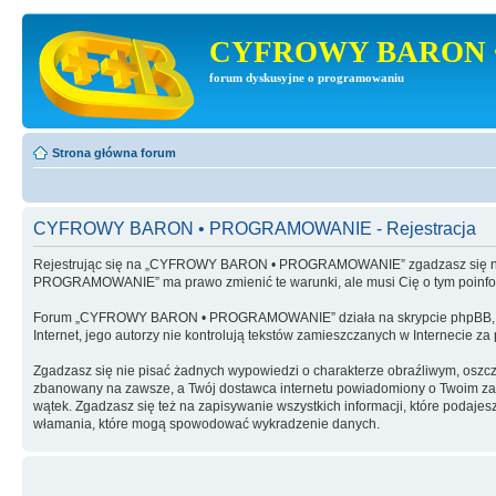
CYFROWY BARON 
forum dyskusyjne o programowaniu
Strona główna forum
CYFROWY BARON • PROGRAMOWANIE - Rejestracja
Rejestrując się na „CYFROWY BARON • PROGRAMOWANIE” zgadzasz się na 
PROGRAMOWANIE” ma prawo zmienić te warunki, ale musi Cię o tym poinf
Forum „CYFROWY BARON • PROGRAMOWANIE” działa na skrypcie phpBB, wy
Internet, jego autorzy nie kontrolują tekstów zamieszczanych w Internecie z
Zgadzasz się nie pisać żadnych wypowiedzi o charakterze obraźliwym, oszc
zbanowany na zawsze, a Twój dostawca internetu powiadomiony o Twoim 
wątek. Zgadzasz się też na zapisywanie wszystkich informacji, które po
włamania, które mogą spowodować wykradzenie danych.