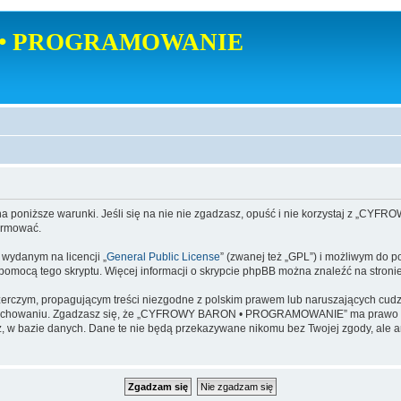
• PROGRAMOWANIE
poniższe warunki. Jeśli się na nie nie zgadzasz, opuść i nie korzystaj z
ormować.
danym na licencji „
General Public License
” (zwanej też „GPL”) i możliwym do p
a pomocą tego skryptu. Więcej informacji o skrypcie phpBB można znaleźć na stroni
zerczym, propagującym treści niezgodne z polskim prawem lub naruszających cud
zachowaniu. Zgadzasz się, że „CYFROWY BARON • PROGRAMOWANIE” ma prawo w ka
dajesz, w bazie danych. Dane te nie będą przekazywane nikomu bez Twojej zgod