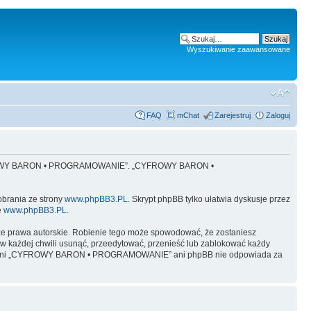
Wyszukiwanie zaawansowane
FAQ
mChat
Zarejestruj
Zaloguj
 „CYFROWY BARON • PROGRAMOWANIE”. „CYFROWY BARON •
obrania ze strony
www.phpBB3.PL
. Skrypt phpBB tylko ułatwia dyskusje przez
e
www.phpBB3.PL
.
ze prawa autorskie. Robienie tego może spowodować, że zostaniesz
żdej chwili usunąć, przeedytować, przenieść lub zablokować każdy
y, ale ani „CYFROWY BARON • PROGRAMOWANIE” ani phpBB nie odpowiada za