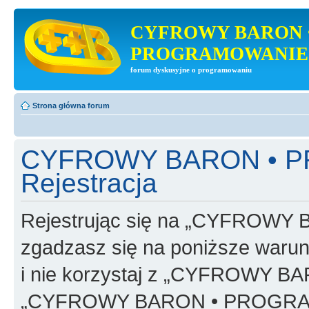
CYFROWY BARON 
PROGRAMOWANIE
forum dyskusyjne o programowaniu
Strona główna forum
CYFROWY BARON • 
Rejestracja
Rejestrując się na „CYFRO
zgadzasz się na poniższe warunk
i nie korzystaj z „CYFROWY
„CYFROWY BARON • PROGRAMO