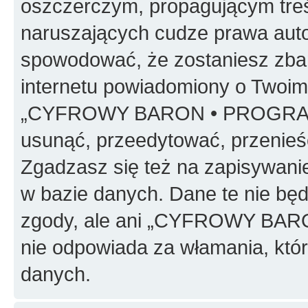
oszczerczym, propagującym treś
naruszających cudze prawa auto
spowodować, że zostaniesz zba
internetu powiadomiony o Twoim
„CYFROWY BARON • PROGRAMO
usunąć, przeedytować, przenieś
Zgadzasz się też na zapisywanie
w bazie danych. Dane te nie bę
zgody, ale ani „CYFROWY BA
nie odpowiada za włamania, kt
danych.