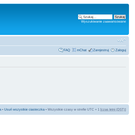
Wyszukiwanie zaawansowane
FAQ
mChat
Zarejestruj
Zaloguj
a
•
Usuń wszystkie ciasteczka
• Wszystkie czasy w strefie UTC + 1 [
czas letni (DST)
]