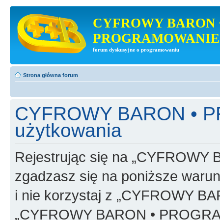
CYFROWY BARON 
PROGRAMOWANIE
forum dyskusyjne o programowaniu
Strona główna forum
CYFROWY BARON • P
użytkowania
Rejestrując się na „CYFRO
zgadzasz się na poniższe warunk
i nie korzystaj z „CYFROWY
„CYFROWY BARON • PROGRAMO