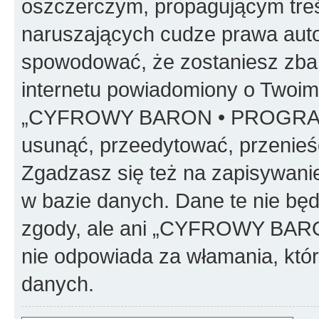
oszczerczym, propagującym treś
naruszających cudze prawa auto
spowodować, że zostaniesz zba
internetu powiadomiony o Twoim
„CYFROWY BARON • PROGRAMO
usunąć, przeedytować, przenieś
Zgadzasz się też na zapisywanie
w bazie danych. Dane te nie bę
zgody, ale ani „CYFROWY BA
nie odpowiada za włamania, kt
danych.