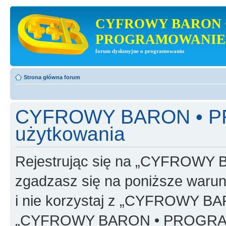
CYFROWY BARON 
PROGRAMOWANIE
forum dyskusyjne o programowaniu
Strona główna forum
CYFROWY BARON • P
użytkowania
Rejestrując się na „CYFRO
zgadzasz się na poniższe warunk
i nie korzystaj z „CYFROWY
„CYFROWY BARON • PROGRAMO