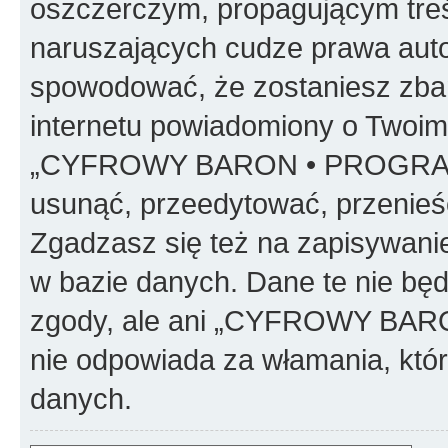
oszczerczym, propagującym treś
naruszających cudze prawa auto
spowodować, że zostaniesz zba
internetu powiadomiony o Twoim
„CYFROWY BARON • PROGRAMO
usunąć, przeedytować, przenieś
Zgadzasz się też na zapisywanie
w bazie danych. Dane te nie bę
zgody, ale ani „CYFROWY BA
nie odpowiada za włamania, kt
danych.