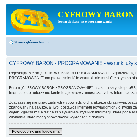
CYFROWY BARON 
forum dyskusyjne o programowaniu
Strona główna forum
CYFROWY BARON • PROGRAMOWANIE - Warunki użytk
Rejestrując się na „CYFROWY BARON • PROGRAMOWANIE” zgadzasz się na 
PROGRAMOWANIE” ma prawo zmienić te warunki, ale musi Cię o tym poinf
Forum „CYFROWY BARON • PROGRAMOWANIE” działa na skrypcie phpBB, wy
Internet, jego autorzy nie kontrolują tekstów zamieszczanych w Internecie z
Zgadzasz się nie pisać żadnych wypowiedzi o charakterze obraźliwym, oszc
zbanowany na zawsze, a Twój dostawca internetu powiadomiony o Twoim 
wątek. Zgadzasz się też na zapisywanie wszystkich informacji, które po
włamania, które mogą spowodować wykradzenie danych.
Powrót do ekranu logowania