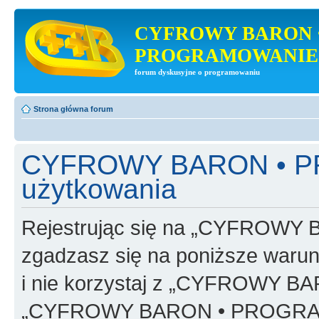
CYFROWY BARON 
PROGRAMOWANIE
forum dyskusyjne o programowaniu
Strona główna forum
CYFROWY BARON • P
użytkowania
Rejestrując się na „CYFRO
zgadzasz się na poniższe warunk
i nie korzystaj z „CYFROWY
„CYFROWY BARON • PROGRAMO