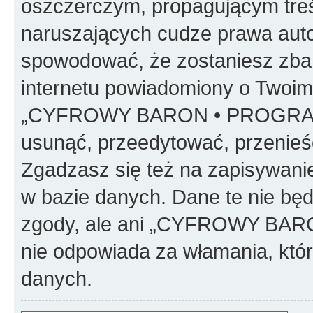
oszczerczym, propagującym treś
naruszających cudze prawa auto
spowodować, że zostaniesz zba
internetu powiadomiony o Twoim
„CYFROWY BARON • PROGRAMO
usunąć, przeedytować, przenieś
Zgadzasz się też na zapisywanie
w bazie danych. Dane te nie bę
zgody, ale ani „CYFROWY BA
nie odpowiada za włamania, kt
danych.