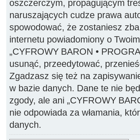
oszczerczym, propagującym treś
naruszających cudze prawa auto
spowodować, że zostaniesz zba
internetu powiadomiony o Twoim
„CYFROWY BARON • PROGRAMO
usunąć, przeedytować, przenieś
Zgadzasz się też na zapisywanie
w bazie danych. Dane te nie bę
zgody, ale ani „CYFROWY BA
nie odpowiada za włamania, kt
danych.