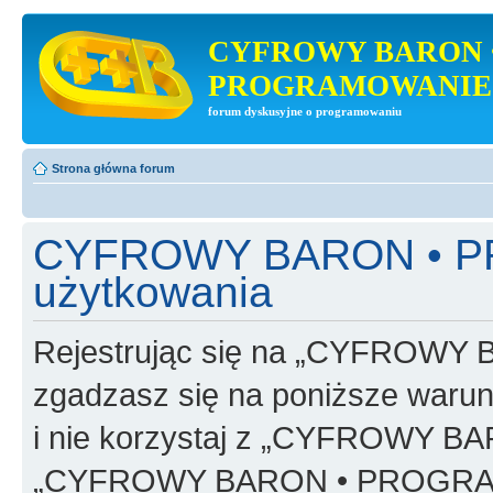
CYFROWY BARON 
PROGRAMOWANIE
forum dyskusyjne o programowaniu
Strona główna forum
CYFROWY BARON • P
użytkowania
Rejestrując się na „CYFRO
zgadzasz się na poniższe warunk
i nie korzystaj z „CYFROWY
„CYFROWY BARON • PROGRAMO