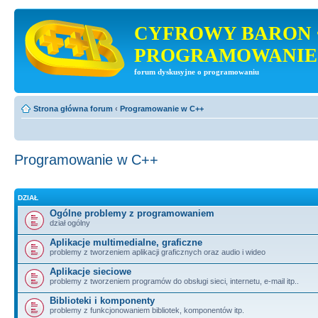
CYFROWY BARON 
PROGRAMOWANIE
forum dyskusyjne o programowaniu
Strona główna forum
‹
Programowanie w C++
Programowanie w C++
DZIAŁ
Ogólne problemy z programowaniem
dział ogólny
Aplikacje multimedialne, graficzne
problemy z tworzeniem aplikacji graficznych oraz audio i wideo
Aplikacje sieciowe
problemy z tworzeniem programów do obsługi sieci, internetu, e-mail itp..
Biblioteki i komponenty
problemy z funkcjonowaniem bibliotek, komponentów itp.