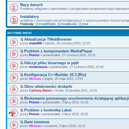
Bazy danych
Problemy związane z tworzeniem i zarządzaniem programami bazo-danowym
Instalatory
problemy z tworzeniem wersji instalacyjnych z wykorzystaniem różnych pro
Poddziały:
InstallShield
,
InstallAvare
,
Inne
AKTYWNE WĄTKI
Aktualizacja TWebBrowser
przez
mate006
» wtorek, 20 czerwca 2023, 12:15
Problem z komponentem MediaPlayer
przez
Proton
» poniedziałek, 27 czerwca 2016, 10:31
Odczyt pliku binarnego w pętli
przez
moderasura
» poniedziałek, 27 czerwca 2022, 22:18
Konfiguracja C++Builder 10.3 (Rio)
przez
Mironas
» piątek, 20 maja 2022, 13:03
Okno właściwości drukarki
przez
Cyfrowy Baron
» środa, 29 grudnia 2021, 13:25
Blokowanie ponownego uruchomienia działającej aplikacji
przez
Proton
» poniedziałek, 9 lipca 2018, 15:29
Problem z kontrolką Label.
przez
Proton
» poniedziałek, 2 lipca 2018, 15:52
Dwie zmienne
przez
Mironas
» czwartek, 5 lipca 2018, 10:21