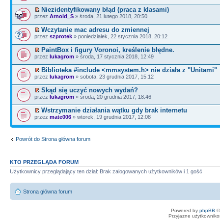
Niezidentyfikowany błąd (praca z klasami)
przez
Arnold_S
» środa, 21 lutego 2018, 20:50
Wczytanie mac adresu do zmiennej
przez
szprotek
» poniedziałek, 22 stycznia 2018, 20:12
PaintBox i figury Voronoi, kreślenie błędne.
przez
lukagrom
» środa, 17 stycznia 2018, 12:49
Biblioteka #include <mmsystem.h> nie działa z "Unitami"
przez
lukagrom
» sobota, 23 grudnia 2017, 15:12
Skąd się uczyć nowych wydań?
przez
lukagrom
» środa, 20 grudnia 2017, 18:46
Wstrzymanie działania wątku gdy brak internetu
przez
mate006
» wtorek, 19 grudnia 2017, 12:08
Powrót do Strona główna forum
KTO PRZEGLĄDA FORUM
Użytkownicy przeglądający ten dział: Brak zalogowanych użytkowników i 1 gość
Strona główna forum
Powered by
phpBB
©
Przyjazne użytkowniko