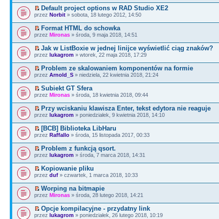
Default project options w RAD Studio XE2
przez
Norbit
» sobota, 18 lutego 2012, 14:50
Format HTML do schowka
przez
Mironas
» środa, 9 maja 2018, 14:51
Jak w ListBoxie w jednej linijce wyświetlić ciąg znaków?
przez
lukagrom
» wtorek, 22 maja 2018, 17:29
Problem ze skalowaniem komponentów na formie
przez
Arnold_S
» niedziela, 22 kwietnia 2018, 21:24
Subiekt GT Sfera
przez
Mironas
» środa, 18 kwietnia 2018, 09:44
Przy wciskaniu klawisza Enter, tekst edytora nie reaguje
przez
lukagrom
» poniedziałek, 9 kwietnia 2018, 14:10
[BCB] Biblioteka LibHaru
przez
Raffallo
» środa, 15 listopada 2017, 00:33
Problem z funkcją qsort.
przez
lukagrom
» środa, 7 marca 2018, 14:31
Kopiowanie pliku
przez
duf
» czwartek, 1 marca 2018, 10:33
Worping na bitmapie
przez
Mironas
» środa, 28 lutego 2018, 14:21
Opcje kompilacyjne - przydatny link
przez
lukagrom
» poniedziałek, 26 lutego 2018, 10:19