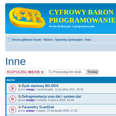
CYFROWY BARON 
PROGRAMOWANIE
forum dyskusyjne o programowaniu
Strona główna forum
‹
Różne
‹
Systemy operacyjne
‹
Inne
Inne
Napisz wątek
WĄTKI
Dysk startowy MS-DOS
przez
wargo
» poniedziałek, 12 grudnia 2011, 20:35
Defragmentacja user.dat i system.dat
przez
wargo
» sobota, 6 marca 2010, 16:38
Parametry ScanDisk
przez
wargo
» piątek, 21 listopada 2008, 17:03