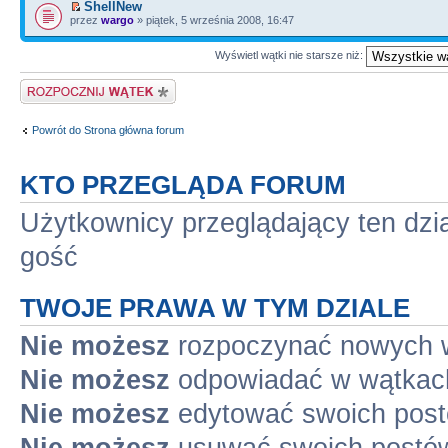
ShellNew
przez
wargo
» piątek, 5 września 2008, 16:47
Wyświetl wątki nie starsze niż:
Napisz wątek
Powrót do Strona główna forum
KTO PRZEGLĄDA FORUM
Użytkownicy przeglądający ten dzi
gość
TWOJE PRAWA W TYM DZIALE
Nie możesz
rozpoczynać nowych 
Nie możesz
odpowiadać w wątkac
Nie możesz
edytować swoich pos
Nie możesz
usuwać swoich postó