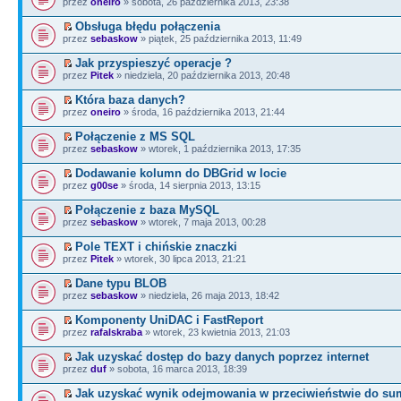
przez
oneiro
» sobota, 26 października 2013, 23:38
Obsługa błędu połączenia
przez
sebaskow
» piątek, 25 października 2013, 11:49
Jak przyspieszyć operacje ?
przez
Pitek
» niedziela, 20 października 2013, 20:48
Która baza danych?
przez
oneiro
» środa, 16 października 2013, 21:44
Połączenie z MS SQL
przez
sebaskow
» wtorek, 1 października 2013, 17:35
Dodawanie kolumn do DBGrid w locie
przez
g00se
» środa, 14 sierpnia 2013, 13:15
Połączenie z baza MySQL
przez
sebaskow
» wtorek, 7 maja 2013, 00:28
Pole TEXT i chińskie znaczki
przez
Pitek
» wtorek, 30 lipca 2013, 21:21
Dane typu BLOB
przez
sebaskow
» niedziela, 26 maja 2013, 18:42
Komponenty UniDAC i FastReport
przez
rafalskraba
» wtorek, 23 kwietnia 2013, 21:03
Jak uzyskać dostęp do bazy danych poprzez internet
przez
duf
» sobota, 16 marca 2013, 18:39
Jak uzyskać wynik odejmowania w przeciwieństwie do su