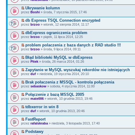
Ukrywanie kolumn
przez
Boshi
» środa, 7 stycznia 2015, 17:46
db Express TSQL Connection encrypted
przez
brzoo
» wtorek, 12 sierpnia 2014, 11:17
dbExpress ograniczenia problem
przez
brzoo
» piątek, 11 lipca 2014, 12:25
problem polaczenia z baza danych z RAD studio !!!
przez
brzoo
» środa, 9 lipca 2014, 09:11
Błąd biblioteki MySQL w dbExpress
przez
Pitek
» środa, 26 marca 2014, 01:26
Zapytanie w MySQL wyszukaj rekordów nie istniejących
przez
duf
» niedziela, 19 stycznia 2014, 20:10
Brak połaczenia z MSSQL - kontrola połączenia
przez
sebaskow
» sobota, 4 stycznia 2014, 11:00
Połączenie z bazą MSSQL 2005
przez
mate006
» wtorek, 10 grudnia 2013, 19:46
tdbxerror in win 8
przez
duf
» wtorek, 10 grudnia 2013, 20:46
FastReport
przez
rafalskraba
» niedziela, 3 listopada 2013, 17:40
Podstawy