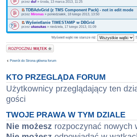
przez
duf
» środa, 13 marca 2013, 11:25
TDBAdvGrid (z TMS Component Pack) - not in edit mode
przez
Mironas
» poniedziałek, 18 lutego 2013, 13:50
Wyświetlanie TIMESTAMP w DBGrid
przez
ukasukas
» niedziela, 17 lutego 2013, 01:09
Wyświetl wątki nie starsze niż:
Napisz wątek
Powrót do Strona główna forum
KTO PRZEGLĄDA FORUM
Użytkownicy przeglądający ten dzi
gości
TWOJE PRAWA W TYM DZIALE
Nie możesz
rozpoczynać nowych 
Nie możesz
odpowiadać w wątkac