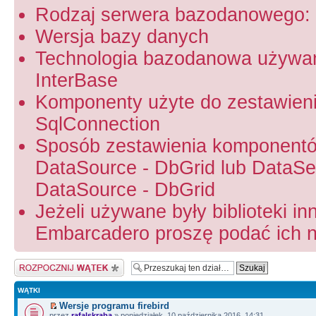
Rodzaj serwera bazodanowego: 
Wersja bazy danych
Technologia bazodanowa używa
InterBase
Komponenty użyte do zestawien
SqlConnection
Sposób zestawienia komponentó
DataSource - DbGrid lub DataSet
DataSource - DbGrid
Jeżeli używane były biblioteki in
Embarcadero proszę podać ich na
Napisz wątek
WĄTKI
Wersje programu firebird
przez
rafalskraba
» poniedziałek, 10 października 2016, 14:31