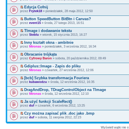
Edycja Cofnij
przez
Frytek18
» poniedziałek, 28 maja 2012, 12:50
Button SpeedButton BitBtn i Canvas?
przez
event15
» środa, 27 lutego 2013, 16:51
TImage i dodawanie tekstu
przez
Steblu
» wtorek, 15 stycznia 2013, 16:27
Inny kształt okna - ambitnie
przez
Mironas
» poniedziałek, 3 września 2012, 16:34
Obracanie trójkąta
przez
Cyfrowy Baron
» sobota, 20 października 2012, 09:49
Gdiplus::Image - Zapis do pliku
przez
Mironas
» czwartek, 27 września 2012, 12:06
[bcb] Szybka transformacja Fouriera
przez
kubawodzu
» środa, 12 września 2012, 16:35
DragAndDrop, TDragControlObject na TImage
przez
Mironas
» środa, 12 września 2012, 12:10
Ja użyć funkcji ScaleRect()
przez
duf
» czwartek, 6 września 2012, 13:25
Czy można zapisać plik .doc jako .bmp
przez
duf
» sobota, 11 sierpnia 2012, 22:23
Wyświetl wątki nie s