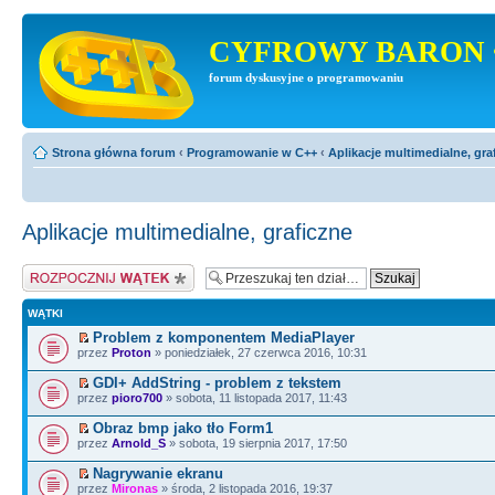
CYFROWY BARON 
forum dyskusyjne o programowaniu
Strona główna forum
‹
Programowanie w C++
‹
Aplikacje multimedialne, gra
Aplikacje multimedialne, graficzne
Napisz wątek
WĄTKI
Problem z komponentem MediaPlayer
przez
Proton
» poniedziałek, 27 czerwca 2016, 10:31
GDI+ AddString - problem z tekstem
przez
pioro700
» sobota, 11 listopada 2017, 11:43
Obraz bmp jako tło Form1
przez
Arnold_S
» sobota, 19 sierpnia 2017, 17:50
Nagrywanie ekranu
przez
Mironas
» środa, 2 listopada 2016, 19:37