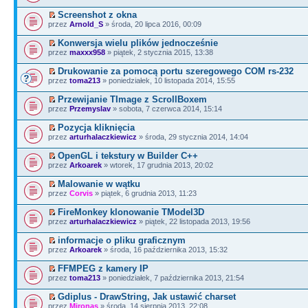
Screenshot z okna
przez
Arnold_S
» środa, 20 lipca 2016, 00:09
Konwersja wielu plików jednocześnie
przez
maxxx958
» piątek, 2 stycznia 2015, 13:38
Drukowanie za pomocą portu szeregowego COM rs-232
przez
toma213
» poniedziałek, 10 listopada 2014, 15:55
Przewijanie TImage z ScrollBoxem
przez
Przemyslav
» sobota, 7 czerwca 2014, 15:14
Pozycja kliknięcia
przez
arturhalaczkiewicz
» środa, 29 stycznia 2014, 14:04
OpenGL i tekstury w Builder C++
przez
Arkoarek
» wtorek, 17 grudnia 2013, 20:02
Malowanie w wątku
przez
Corvis
» piątek, 6 grudnia 2013, 11:23
FireMonkey klonowanie TModel3D
przez
arturhalaczkiewicz
» piątek, 22 listopada 2013, 19:56
informacje o pliku graficznym
przez
Arkoarek
» środa, 16 października 2013, 15:32
FFMPEG z kamery IP
przez
toma213
» poniedziałek, 7 października 2013, 21:54
Gdiplus - DrawString, Jak ustawić charset
przez
Mironas
» środa, 14 sierpnia 2013, 22:08