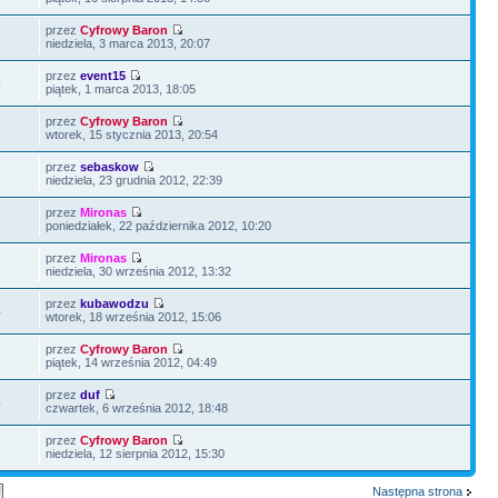
przez
Cyfrowy Baron
1
niedziela, 3 marca 2013, 20:07
przez
event15
4
piątek, 1 marca 2013, 18:05
przez
Cyfrowy Baron
6
wtorek, 15 stycznia 2013, 20:54
przez
sebaskow
1
niedziela, 23 grudnia 2012, 22:39
przez
Mironas
9
poniedziałek, 22 października 2012, 10:20
przez
Mironas
6
niedziela, 30 września 2012, 13:32
przez
kubawodzu
4
wtorek, 18 września 2012, 15:06
przez
Cyfrowy Baron
9
piątek, 14 września 2012, 04:49
przez
duf
4
czwartek, 6 września 2012, 18:48
przez
Cyfrowy Baron
7
niedziela, 12 sierpnia 2012, 15:30
Następna strona