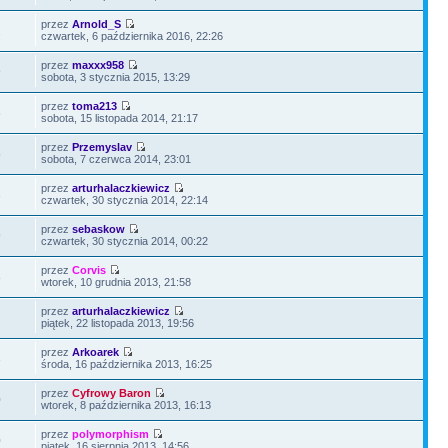
przez
Arnold_S
2
czwartek, 6 października 2016, 22:26
przez
maxxx958
9
sobota, 3 stycznia 2015, 13:29
przez
toma213
6
sobota, 15 listopada 2014, 21:17
przez
Przemyslav
5
sobota, 7 czerwca 2014, 23:01
przez
arturhalaczkiewicz
3
czwartek, 30 stycznia 2014, 22:14
przez
sebaskow
9
czwartek, 30 stycznia 2014, 00:22
przez
Corvis
8
wtorek, 10 grudnia 2013, 21:58
przez
arturhalaczkiewicz
piątek, 22 listopada 2013, 19:56
przez
Arkoarek
3
środa, 16 października 2013, 16:25
przez
Cyfrowy Baron
0
wtorek, 8 października 2013, 16:13
przez
polymorphism
0
piątek, 16 sierpnia 2013, 14:56