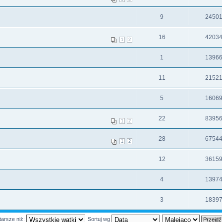
9
2450
16
4203
1
2
1
1396
11
2152
5
1606
22
8395
1
2
28
6754
1
2
12
3615
4
1397
3
1839
tarsze niż:
Sortuj wg