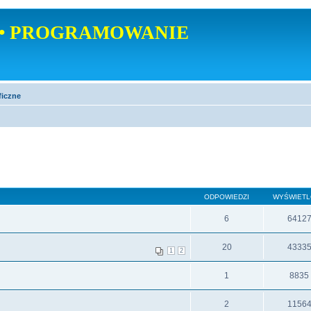
• PROGRAMOWANIE
ficzne
ODPOWIEDZI
WYŚWIET
6
6412
20
4333
1
2
1
8835
2
1156