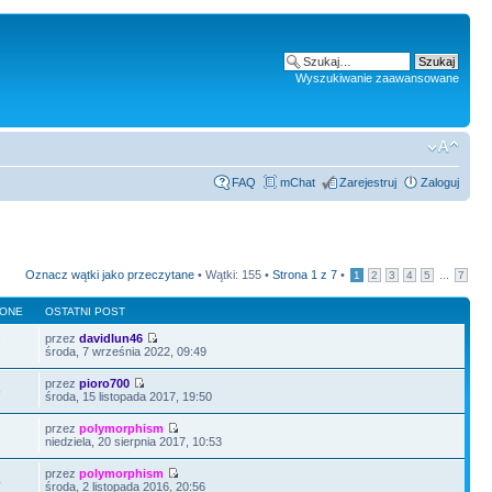
Wyszukiwanie zaawansowane
FAQ
mChat
Zarejestruj
Zaloguj
Oznacz wątki jako przeczytane
• Wątki: 155 •
Strona
1
z
7
•
...
1
2
3
4
5
7
LONE
OSTATNI POST
przez
davidlun46
7
środa, 7 września 2022, 09:49
przez
pioro700
5
środa, 15 listopada 2017, 19:50
przez
polymorphism
niedziela, 20 sierpnia 2017, 10:53
przez
polymorphism
4
środa, 2 listopada 2016, 20:56