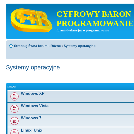
CYFROWY BARON 
PROGRAMOWANIE
forum dyskusyjne o programowaniu
Strona główna forum
‹
Różne
‹
Systemy operacyjne
Systemy operacyjne
DZIAŁ
Windows XP
Windows Vista
Windows 7
Linux, Unix