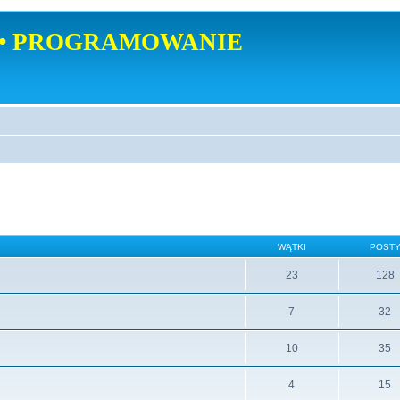
• PROGRAMOWANIE
WĄTKI
POST
23
128
7
32
10
35
4
15