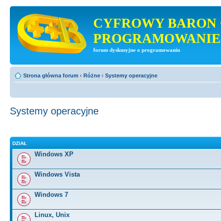
CYFROWY BARON 
PROGRAMOWANIE
forum dyskusyjne o programowaniu
Strona główna forum
‹
Różne
‹
Systemy operacyjne
Systemy operacyjne
DZIAŁ
Windows XP
Windows Vista
Windows 7
Linux, Unix