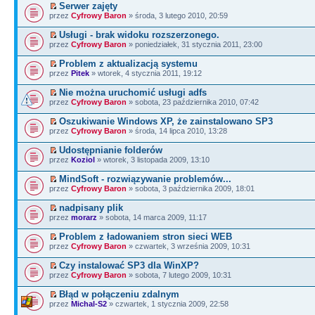
Serwer zajęty
przez
Cyfrowy Baron
» środa, 3 lutego 2010, 20:59
Usługi - brak widoku rozszerzonego.
przez
Cyfrowy Baron
» poniedziałek, 31 stycznia 2011, 23:00
Problem z aktualizacją systemu
przez
Pitek
» wtorek, 4 stycznia 2011, 19:12
Nie można uruchomić usługi adfs
przez
Cyfrowy Baron
» sobota, 23 października 2010, 07:42
Oszukiwanie Windows XP, że zainstalowano SP3
przez
Cyfrowy Baron
» środa, 14 lipca 2010, 13:28
Udostępnianie folderów
przez
Koziol
» wtorek, 3 listopada 2009, 13:10
MindSoft - rozwiązywanie problemów...
przez
Cyfrowy Baron
» sobota, 3 października 2009, 18:01
nadpisany plik
przez
morarz
» sobota, 14 marca 2009, 11:17
Problem z ładowaniem stron sieci WEB
przez
Cyfrowy Baron
» czwartek, 3 września 2009, 10:31
Czy instalować SP3 dla WinXP?
przez
Cyfrowy Baron
» sobota, 7 lutego 2009, 10:31
Błąd w połączeniu zdalnym
przez
Michal-S2
» czwartek, 1 stycznia 2009, 22:58