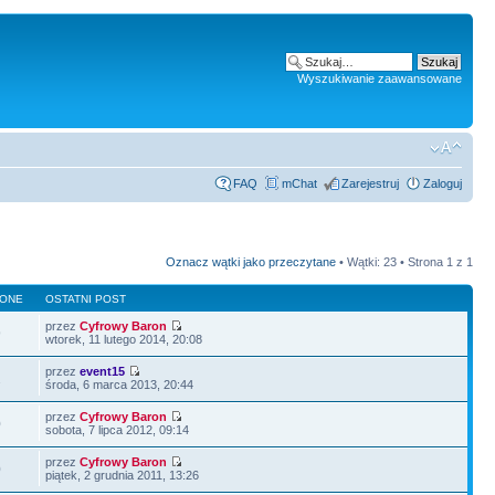
Wyszukiwanie zaawansowane
FAQ
mChat
Zarejestruj
Zaloguj
Oznacz wątki jako przeczytane
• Wątki: 23 • Strona
1
z
1
LONE
OSTATNI POST
przez
Cyfrowy Baron
9
wtorek, 11 lutego 2014, 20:08
przez
event15
2
środa, 6 marca 2013, 20:44
przez
Cyfrowy Baron
0
sobota, 7 lipca 2012, 09:14
przez
Cyfrowy Baron
0
piątek, 2 grudnia 2011, 13:26