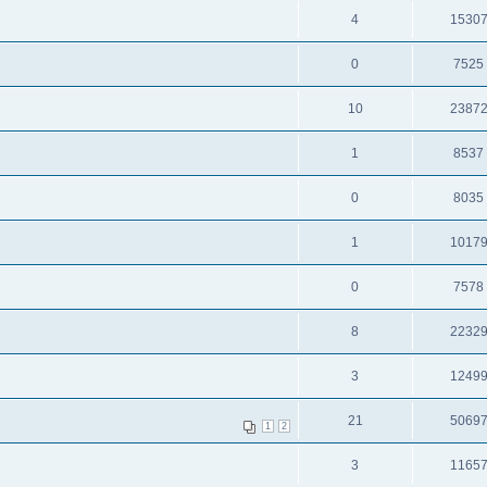
4
1530
0
7525
10
2387
1
8537
0
8035
1
1017
0
7578
8
2232
3
1249
21
5069
1
2
3
1165