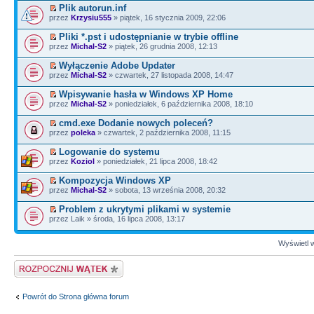
Plik autorun.inf
przez
Krzysiu555
» piątek, 16 stycznia 2009, 22:06
Pliki *.pst i udostępnianie w trybie offline
przez
Michal-S2
» piątek, 26 grudnia 2008, 12:13
Wyłączenie Adobe Updater
przez
Michal-S2
» czwartek, 27 listopada 2008, 14:47
Wpisywanie hasła w Windows XP Home
przez
Michal-S2
» poniedziałek, 6 października 2008, 18:10
cmd.exe Dodanie nowych poleceń?
przez
poleka
» czwartek, 2 października 2008, 11:15
Logowanie do systemu
przez
Koziol
» poniedziałek, 21 lipca 2008, 18:42
Kompozycja Windows XP
przez
Michal-S2
» sobota, 13 września 2008, 20:32
Problem z ukrytymi plikami w systemie
przez Laik » środa, 16 lipca 2008, 13:17
Wyświetl w
Napisz wątek
Powrót do Strona główna forum