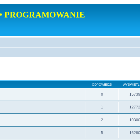
• PROGRAMOWANIE
ODPOWIEDZI
WYŚWIET
0
1573
1
1277
2
1030
5
1628