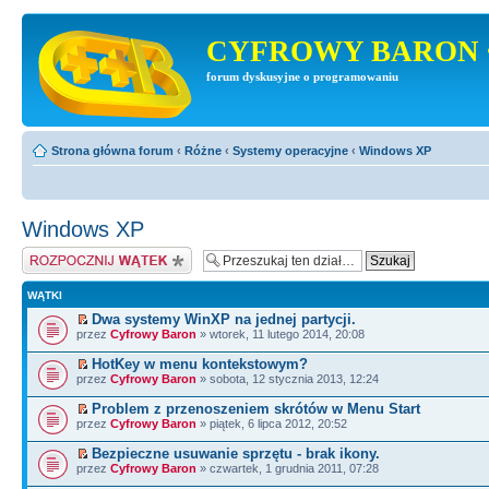
CYFROWY BARON 
forum dyskusyjne o programowaniu
Strona główna forum
‹
Różne
‹
Systemy operacyjne
‹
Windows XP
Windows XP
Napisz wątek
WĄTKI
Dwa systemy WinXP na jednej partycji.
przez
Cyfrowy Baron
» wtorek, 11 lutego 2014, 20:08
HotKey w menu kontekstowym?
przez
Cyfrowy Baron
» sobota, 12 stycznia 2013, 12:24
Problem z przenoszeniem skrótów w Menu Start
przez
Cyfrowy Baron
» piątek, 6 lipca 2012, 20:52
Bezpieczne usuwanie sprzętu - brak ikony.
przez
Cyfrowy Baron
» czwartek, 1 grudnia 2011, 07:28