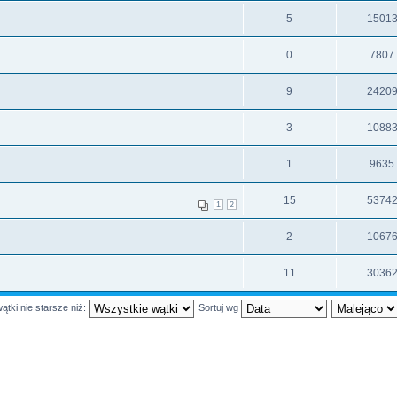
5
1501
0
7807
9
2420
3
1088
1
9635
15
5374
1
2
2
1067
11
3036
ątki nie starsze niż:
Sortuj wg