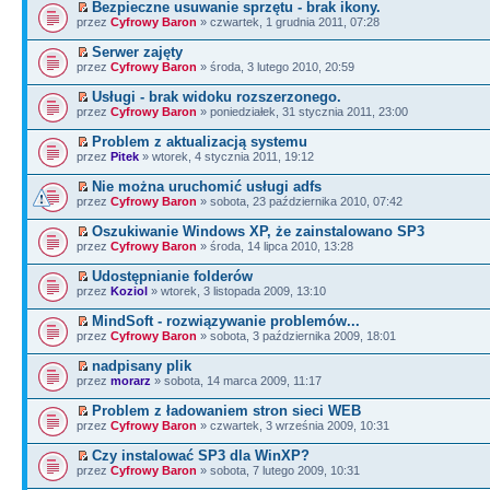
Bezpieczne usuwanie sprzętu - brak ikony.
przez
Cyfrowy Baron
» czwartek, 1 grudnia 2011, 07:28
Serwer zajęty
przez
Cyfrowy Baron
» środa, 3 lutego 2010, 20:59
Usługi - brak widoku rozszerzonego.
przez
Cyfrowy Baron
» poniedziałek, 31 stycznia 2011, 23:00
Problem z aktualizacją systemu
przez
Pitek
» wtorek, 4 stycznia 2011, 19:12
Nie można uruchomić usługi adfs
przez
Cyfrowy Baron
» sobota, 23 października 2010, 07:42
Oszukiwanie Windows XP, że zainstalowano SP3
przez
Cyfrowy Baron
» środa, 14 lipca 2010, 13:28
Udostępnianie folderów
przez
Koziol
» wtorek, 3 listopada 2009, 13:10
MindSoft - rozwiązywanie problemów...
przez
Cyfrowy Baron
» sobota, 3 października 2009, 18:01
nadpisany plik
przez
morarz
» sobota, 14 marca 2009, 11:17
Problem z ładowaniem stron sieci WEB
przez
Cyfrowy Baron
» czwartek, 3 września 2009, 10:31
Czy instalować SP3 dla WinXP?
przez
Cyfrowy Baron
» sobota, 7 lutego 2009, 10:31