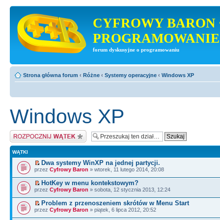
CYFROWY BARON 
PROGRAMOWANIE
forum dyskusyjne o programowaniu
Strona główna forum
‹
Różne
‹
Systemy operacyjne
‹
Windows XP
Windows XP
Napisz wątek
WĄTKI
Dwa systemy WinXP na jednej partycji.
przez
Cyfrowy Baron
» wtorek, 11 lutego 2014, 20:08
HotKey w menu kontekstowym?
przez
Cyfrowy Baron
» sobota, 12 stycznia 2013, 12:24
Problem z przenoszeniem skrótów w Menu Start
przez
Cyfrowy Baron
» piątek, 6 lipca 2012, 20:52