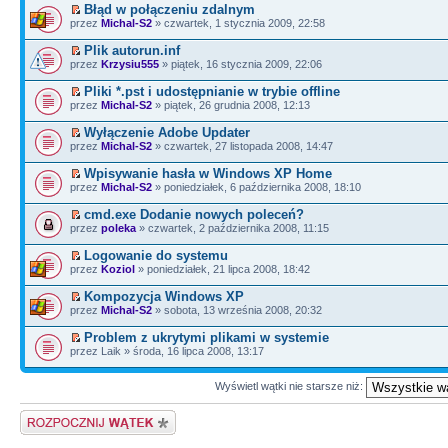
Błąd w połączeniu zdalnym
przez
Michal-S2
» czwartek, 1 stycznia 2009, 22:58
Plik autorun.inf
przez
Krzysiu555
» piątek, 16 stycznia 2009, 22:06
Pliki *.pst i udostępnianie w trybie offline
przez
Michal-S2
» piątek, 26 grudnia 2008, 12:13
Wyłączenie Adobe Updater
przez
Michal-S2
» czwartek, 27 listopada 2008, 14:47
Wpisywanie hasła w Windows XP Home
przez
Michal-S2
» poniedziałek, 6 października 2008, 18:10
cmd.exe Dodanie nowych poleceń?
przez
poleka
» czwartek, 2 października 2008, 11:15
Logowanie do systemu
przez
Koziol
» poniedziałek, 21 lipca 2008, 18:42
Kompozycja Windows XP
przez
Michal-S2
» sobota, 13 września 2008, 20:32
Problem z ukrytymi plikami w systemie
przez Laik » środa, 16 lipca 2008, 13:17
Wyświetl wątki nie starsze niż:
Napisz wątek