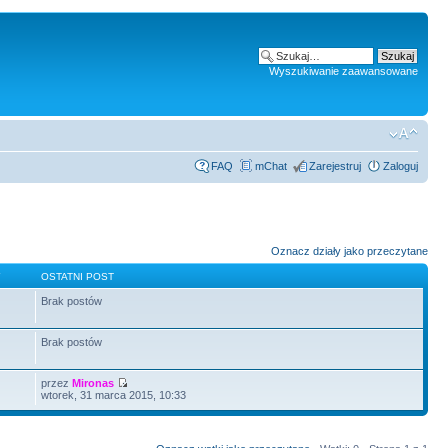
Wyszukiwanie zaawansowane
FAQ
mChat
Zarejestruj
Zaloguj
Oznacz działy jako przeczytane
Y
OSTATNI POST
Brak postów
Brak postów
przez
Mironas
wtorek, 31 marca 2015, 10:33