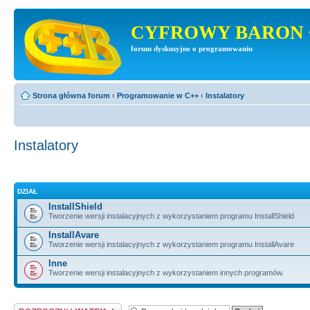
CYFROWY BARON 
forum dyskusyjne o programowaniu
Strona główna forum
‹
Programowanie w C++
‹
Instalatory
Instalatory
DZIAŁ
InstallShield
Tworzenie wersji instalacyjnych z wykorzystaniem programu InstallShield
InstallAvare
Tworzenie wersji instalacyjnych z wykorzystaniem programu InstallAvare
Inne
Tworzenie wersji instalacyjnych z wykorzystaniem innych programów.
Napisz wątek