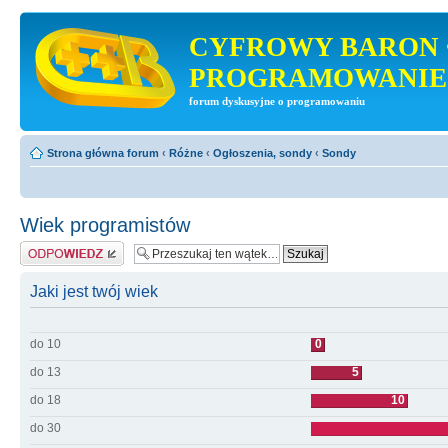
CYFROWY BARON 
PROGRAMOWANIE
forum dyskusyjne o programowaniu
Strona główna forum
‹
Różne
‹
Ogłoszenia, sondy
‹
Sondy
Wiek programistów
Odpowiedz
Jaki jest twój wiek
do 10
0
do 13
5
do 18
10
do 30