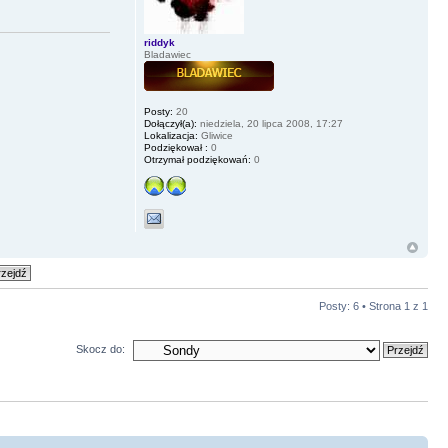
riddyk
Bladawiec
Posty:
20
Dołączył(a):
niedziela, 20 lipca 2008, 17:27
Lokalizacja:
Gliwice
Podziękował :
0
Otrzymał podziękowań:
0
Posty: 6 • Strona
1
z
1
Skocz do: