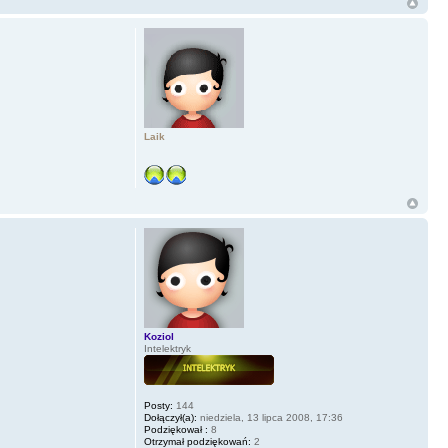
Laik
Koziol
Intelektryk
Posty:
144
Dołączył(a):
niedziela, 13 lipca 2008, 17:36
Podziękował :
8
Otrzymał podziękowań:
2