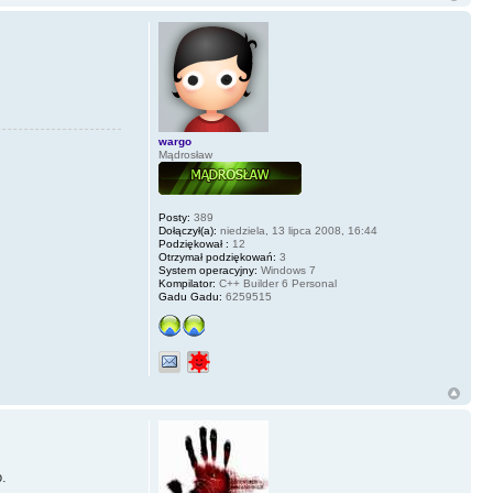
wargo
Mądrosław
Posty:
389
Dołączył(a):
niedziela, 13 lipca 2008, 16:44
Podziękował :
12
Otrzymał podziękowań:
3
System operacyjny:
Windows 7
Kompilator:
C++ Builder 6 Personal
Gadu Gadu:
6259515
o.