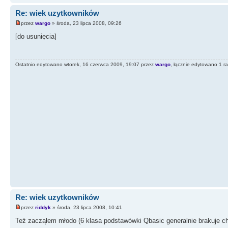
Re: wiek uzytkowników
przez
wargo
» środa, 23 lipca 2008, 09:26
[do usunięcia]
Ostatnio edytowano wtorek, 16 czerwca 2009, 19:07 przez
wargo
, łącznie edytowano 1 r
Re: wiek uzytkowników
przez
riddyk
» środa, 23 lipca 2008, 10:41
Też zacząłem młodo (6 klasa podstawówki Qbasic generalnie brakuje chęc