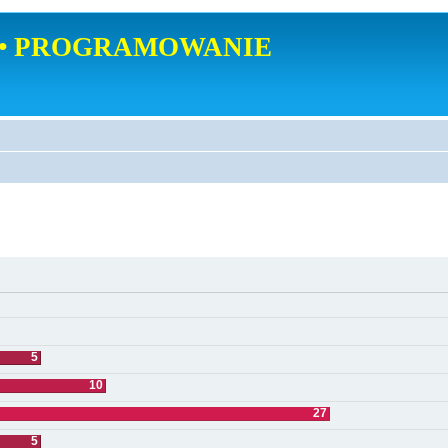
• PROGRAMOWANIE
5
10
27
5