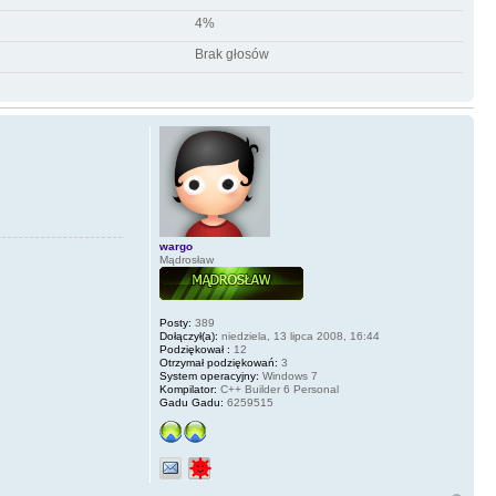
4%
Brak głosów
wargo
Mądrosław
Posty:
389
Dołączył(a):
niedziela, 13 lipca 2008, 16:44
Podziękował :
12
Otrzymał podziękowań:
3
System operacyjny:
Windows 7
Kompilator:
C++ Builder 6 Personal
Gadu Gadu:
6259515