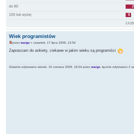
do 80
2
100 lub wyżej
0
Licz
Wiek programistów
przez
wargo
» czwartek, 17 lipca 2008, 13:54
Zapraszam do ankiety, ciekawe w jakim wieku są programiści
Ostatnio edytowano wtorek, 16 czerwca 2009, 19:04 przez
wargo
, łącznie edytowano 2 r