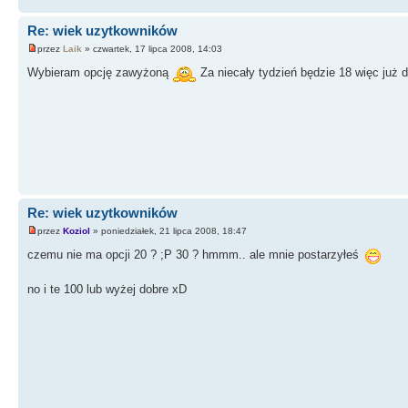
Re: wiek uzytkowników
przez
Laik
» czwartek, 17 lipca 2008, 14:03
Wybieram opcję zawyżoną
Za niecały tydzień będzie 18 więc już do
Re: wiek uzytkowników
przez
Koziol
» poniedziałek, 21 lipca 2008, 18:47
czemu nie ma opcji 20 ? ;P 30 ? hmmm.. ale mnie postarzyłeś
no i te 100 lub wyżej dobre xD