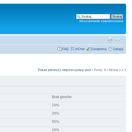
Wyszukiwanie zaawansowane
FAQ
mChat
Zarejestruj
Zaloguj
Pokaż pierwszy nieprzeczytany post
• Posty: 6 • Strona
1
z
1
Brak głosów
10%
20%
55%
10%