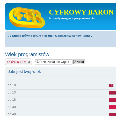
CYFROWY BARON 
forum dyskusyjne o programowaniu
Strona główna forum
‹
Różne
‹
Ogłoszenia, sondy
‹
Sondy
Wiek programistów
Odpowiedz
Jaki jest twój wiek
do 10
0
do 13
do 18
do 30
do 40