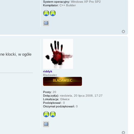
System operacyjny:
Windows XP Pro SP2
Kompilator:
C++ Builder
ne klocki, w ogóle
riddyk
Bladawiec
Posty:
20
Dołączył(a):
niedziela, 20 lipca 2008, 17:27
Lokalizacja:
Gliwice
Podziękował :
0
Otrzymał podziękowań:
0