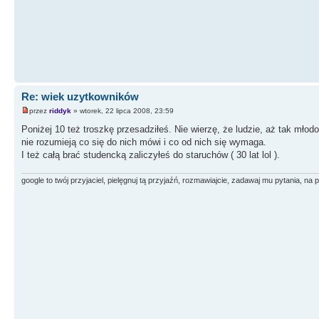
Re: wiek uzytkowników
przez
riddyk
» wtorek, 22 lipca 2008, 23:59
Poniżej 10 też troszkę przesadziłeś. Nie wierzę, że ludzie, aż tak mł
nie rozumieją co się do nich mówi i co od nich się wymaga.
I też całą brać studencką zaliczyłeś do staruchów ( 30 lat lol ).
google to twój przyjaciel, pielęgnuj tą przyjaźń, rozmawiajcie, zadawaj mu pytania, na