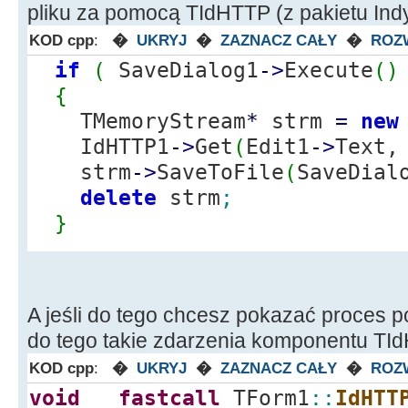
pliku za pomocą TIdHTTP (z pakietu Indy
KOD cpp
:
�
UKRYJ
�
ZAZNACZ CAŁY
�
ROZ
if
(
SaveDialog1
-
>
Execute
(
)
{
TMemoryStream
*
strm
=
new
IdHTTP1
-
>
Get
(
Edit1
-
>
Text,
strm
-
>
SaveToFile
(
SaveDial
delete
strm
;
}
A jeśli do tego chcesz pokazać proces 
do tego takie zdarzenia komponentu TI
KOD cpp
:
�
UKRYJ
�
ZAZNACZ CAŁY
�
ROZ
void
__fastcall
TForm1
::
IdHTT