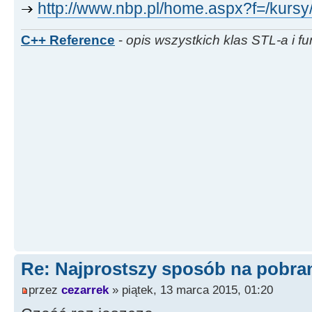
http://www.nbp.pl/home.aspx?f=/kursy/i
return
Value.
SubString
(
start
C++ Reference
-
opis wszystkich klas STL-a i fu
}
//---------------------------
----------------------------
std
::
auto_ptr
<
TStringList
>
GetExchangeRates
(
AnsiString U
{
AnsiString Value
=
ReadFileU
std
::
auto_ptr
<
TStringList
>
Re
TStringList
)
;
int
pos
=
14
;
Re: Najprostszy sposób na pobrani
przez
cezarrek
» piątek, 13 marca 2015, 01:20
while
(
pos
>
13
)