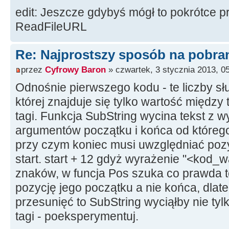
DWORD dwBytesRead
;
edit: Jeszcze gdybyś mógł to pokrótce p
InternetReadFile
(
hSer
ReadFileURL
1024,
&
dwBytesRead
)
;
if
(
dwBytesRead
==
0
)
brea
Re: Najprostszy sposób na pobrani
lpBuffer
[
dwBytesRead
]
=
0
przez
Cyfrowy Baron
» czwartek, 3 stycznia 2013, 0
result
+
=
lpBuffer
;
Odnośnie pierwszego kodu - te liczby sł
}
której znajduje się tylko wartość między 
}
tagi. Funkcja SubString wycina tekst z w
InternetCloseHandle
(
hServic
argumentów początku i końca od któreg
}
przy czym koniec musi uwzględniać pozy
InternetCloseHandle
(
hSession
start. start + 12 gdyż wyrażenie "<kod_
return
result
;
znaków, w funcja Pos szuka co prawda t
}
pozycję jego początku a nie końca, dlat
//---------------------------
przesunięć to SubString wyciąłby nie tyl
----------------------------
tagi - poeksperymentuj.
AnsiString NazwaWaluty
(
AnsiSt