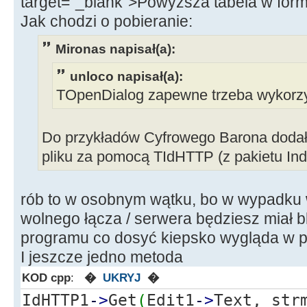
target="_blank">Powyższa tabela w form
Jak chodzi o pobieranie:
Mironas napisał(a):
unloco napisał(a):
TOpenDialog zapewne trzeba wykorzy
Do przykładów Cyfrowego Barona dodał
pliku za pomocą TIdHTTP (z pakietu Ind
rób to w osobnym wątku, bo w wypadku w
wolnego łącza / serwera będziesz miał 
programu co dosyć kiepsko wygląda w p
I jeszcze jedno metoda
KOD cpp
:
�
UKRYJ
�
IdHTTP1
-
>
Get
(
Edit1
-
>
Text, str