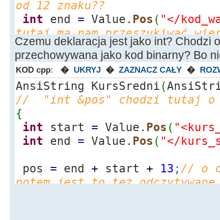
AnsiString ReadFileURL
(
AnsiSt
od 12 znaku??
{
int
end
=
Value.
Pos
(
"</kod_w
AnsiString result
=
""
;
tutaj ma nam przeszukiwać wie
Czemu deklaracja jest jako int? Chodzi o
HINTERNET hSession
=
NULL
;
zawartość"</kod_waluty>" ale 
przechowywana jako kod binarny? Bo nie
hSession
=
InternetOpenA
(
"Re
start czyli pierwsze 12 znakó
KOD cpp
:
�
UKRYJ
�
ZAZNACZ CAŁY
�
ROZ
INTERNET_OPEN_TYPE_DIRECT,
NU
AnsiString KursSredni
(
AnsiStr
if
(
hSession
)
return
Value.
SubString
(
start
// "int &pos" chodzi tutaj o 
{
polecenie które mam nam zwróc
{
HINTERNET hService
=
NULL
;
pomiędzy właśnie startem a en
int
start
=
Value.
Pos
(
"<kurs
hService
=
InternetOpenUrlA
}
int
end
=
Value.
Pos
(
"</kurs_
Url.
c_str
(
)
,
NULL
, 0, 0, 0
)
;
//---------------------------
if
(
hService
)
----------------------------
pos
=
end
+
start
+
13
;
// o 
{
potem jest to też odczytywane
while
(
1
)
{
return
Value.
SubString
(
start
char
lpBuffer
[
1024
+