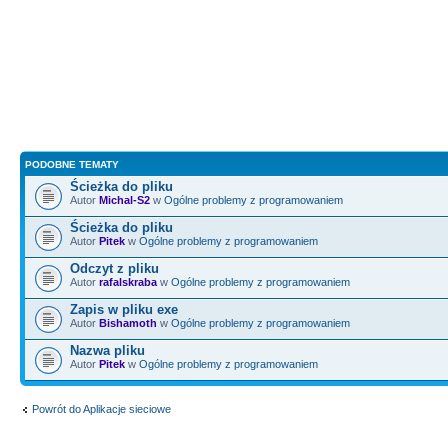
void
__fastcall
TForm1
::
Butto
*
Sender
)
{
Screen
-
>
Cursor
=
crHourGlass
Memo1
-
>
Lines
-
>
Assign
(
PODOBNE TEMATY
GetExchangeRates
(
"http://nbp.
Ścieżka do pliku
)
;
Autor
Michal-S2
w
Ogólne problemy z programowaniem
Ścieżka do pliku
Autor
Pitek
w
Ogólne problemy z programowaniem
Screen
-
>
Cursor
=
crDefault
;
Odczyt z pliku
Autor
rafalskraba
w
Ogólne problemy z programowaniem
}
Zapis w pliku exe
//---------------------------
Autor
Bishamoth
w
Ogólne problemy z programowaniem
----------------------------
Nazwa pliku
Autor
Pitek
w
Ogólne problemy z programowaniem
Powrót do Aplikacje sieciowe