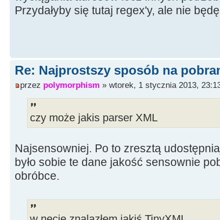
Przydałyby się tutaj regex'y, ale nie będ
Re: Najprostszy sposób na pobrani
przez
polymorphism
» wtorek, 1 stycznia 2013, 23:1
czy może jakis parser XML
Najsensowniej. Po to zresztą udostępni
było sobie te dane jakość sensownie pob
obróbce.
w necie znalazłem jakiś TinyXML