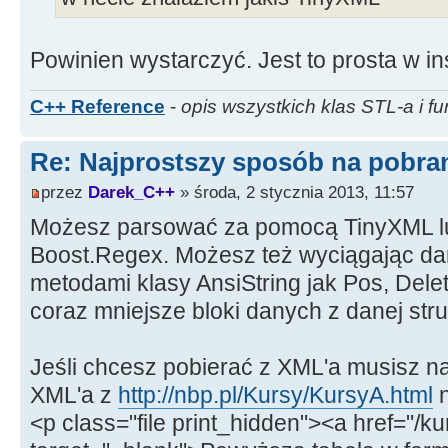
Powinien wystarczyć. Jest to prosta w inst
C++ Reference
-
opis wszystkich klas STL-a i fu
Re: Najprostszy sposób na pobrani
przez
Darek_C++
» środa, 2 stycznia 2013, 11:57
Możesz parsować za pomocą TinyXML lu
Boost.Regex. Możesz też wyciągając da
metodami klasy AnsiString jak Pos, Dele
coraz mniejsze bloki danych z danej str
Jeśli chcesz pobierać z XML'a musisz n
XML'a z
http://nbp.pl/Kursy/KursyA.html
n
<p class="file print_hidden"><a href="/