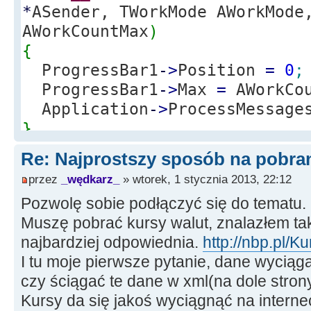
*
ASender, TWorkMode AWorkMode
AWorkCountMax
)
{
ProgressBar1
-
>
Position
=
0
;
ProgressBar1
-
>
Max
=
AWorkCou
Application
-
>
ProcessMessage
}
//---------------------------
Re: Najprostszy sposób na pobrani
----------------------------
przez
_wędkarz_
» wtorek, 1 stycznia 2013, 22:12
void
__fastcall
TForm1
::
IdHTT
Pozwolę sobie podłączyć się do tematu.
*
ASender, TWorkMode AWorkMode
Muszę pobrać kursy walut, znalazłem tak
AWorkCount
)
najbardziej odpowiednia.
http://nbp.pl/K
{
I tu moje pierwsze pytanie, dane wyciągać
ProgressBar1
-
>
Position
=
AWo
czy ściągać te dane w xml(na dole stron
}
Kursy da się jakoś wyciągnąć na intern
//---------------------------