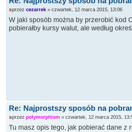
Re: Najprostszy sposób na pobrani
----------------------------
przez
cezarrek
» czwartek, 12 marca 2015, 13:06
AnsiString KodWaluty
(
AnsiStri
{
W jaki sposób można by przerobić kod 
int
start
=
Value.
Pos
(
"<kod_
pobierałby kursy walut, ale według okreś
int
end
=
Value.
Pos
(
"</kod_w
return
Value.
SubString
(
start
}
//---------------------------
----------------------------
AnsiString KursSredni
(
AnsiStr
{
int
start
=
Value.
Pos
(
"<kurs
Re: Najprostszy sposób na pobrani
int
end
=
Value.
Pos
(
"</kurs_
przez
polymorphism
» czwartek, 12 marca 2015, 13:
pos
=
end
+
start
+
13
;
Tu masz opis tego, jak pobierać dane z 