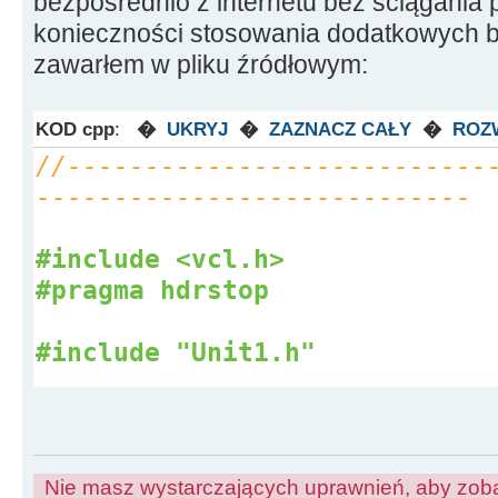
bezpośrednio z internetu bez ściągania p
konieczności stosowania dodatkowych bi
zawarłem w pliku źródłowym:
KOD cpp
:
�
UKRYJ
�
ZAZNACZ CAŁY
�
ROZ
//---------------------------
----------------------------
#include <vcl.h>
#pragma hdrstop
#include "Unit1.h"
#include "wininet.h"
#include "memory"
//---------------------------
Nie masz wystarczających uprawnień, aby zoba