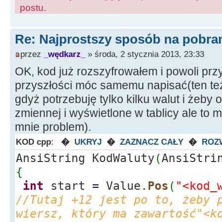
----------------------------
postu.
#pragma package(smart_init)
#pragma resource "*.dfm"
Re: Najprostszy sposób na pobrani
przez
_wędkarz_
» środa, 2 stycznia 2013, 23:33
#pragma link "Wininet.lib"
OK, kod już rozszyfrowałem i powoli pr
przyszłości móc samemu napisać(ten też
TForm1
*
Form1
;
gdyż potrzebuję tylko kilku walut i żeby
//---------------------------
zmiennej i wyświetlone w tablicy ale to m
----------------------------
mnie problem).
__fastcall
TForm1
::
TForm1
(
TCo
KOD cpp
:
�
UKRYJ
�
ZAZNACZ CAŁY
�
ROZ
:
TForm
(
Owner
)
{
AnsiString KodWaluty
(
AnsiStri
}
{
//---------------------------
int
start
=
Value.
Pos
(
"<kod_
----------------------------
//Tutaj +12 jest po to, żeby 
wiersz, który ma zawartość"<k