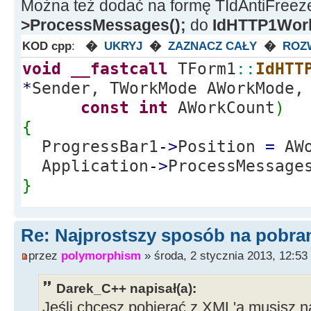
Można też dodać na formę TIdAntiFreez
>ProcessMessages();
do
IdHTTP1Wor
KOD cpp
:
�
UKRYJ
�
ZAZNACZ CAŁY
�
ROZ
void
__fastcall
TForm1
::
IdHTT
*
Sender, TWorkMode AWorkMode,
const
int
AWorkCount
)
{
ProgressBar1
-
>
Position
=
AWo
Application
-
>
ProcessMessage
}
Re: Najprostszy sposób na pobrani
przez
polymorphism
» środa, 2 stycznia 2013, 12:53
Darek_C++ napisał(a):
Jeśli chcesz pobierać z XML'a musisz n