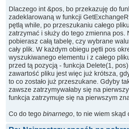
{
Dlaczego int &pos, bo przekazuję do fun
int
start
=
Value.
Pos
(
"<nazw
zadeklarowaną w funkcji GetExchangeRa
int
end
=
Value.
Pos
(
"</nazwa
pętlą while, po przeszukaniu całego pliku
zatrzymać i służy do tego zmienna pos. 
return
Value.
SubString
(
start
pobierasz całą tabelę, czy wybrane walu
}
cały plik. W każdym obiegu pętli pos okr
//---------------------------
wyszukiwanego elementu i z całego plik
----------------------------
przed tą pozycją - funkcja Delete(1, pos)
AnsiString Przelicznik
(
AnsiSt
zawartość pliku jest więc już krótsza, gd
{
to co zostało już przeszukane. Gdyby tak
int
start
=
Value.
Pos
(
"<prze
zawsze zatrzymywałaby się na pierwszym
int
end
=
Value.
Pos
(
"</przel
funkcja zatrzymuje się na pierwszym zn
return
Value.
SubString
(
start
Co do tego
binarnego
, to nie wiem skąd 
}
//---------------------------