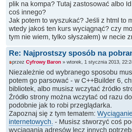
plik na kompa? Tutaj zastosować albo I
----------------------------
coś innego?
void
__fastcall
TForm1
::
IdHTT
Jak potem to wyszukać? Jeśli z html to
*
ASender, TWorkMode AWorkMode
wtedy jakoś ten kurs wyciągnąć? czy mo
{
tym nie wiem, tylko słyszałem) w necie 
ShowMessage
(
"Pobrano!"
)
;
}
Re: Najprostszy sposób na pobrani
//---------------------------
----------------------------
przez
Cyfrowy Baron
» wtorek, 1 stycznia 2013, 22:2
Niezależnie od wybranego sposobu musi
potem go parsować - w C++Builder 6, ch
bibliotek, albo musisz wczytać źródło str
Źródło strony można wczytać od razu do 
podobnie jak to robi przeglądarka.
Zapoznaj się z tym tematem:
Wyciąganie
internetowych.
- Musisz stworzyć coś po
wyciągania adresów lecz innych potrzebn