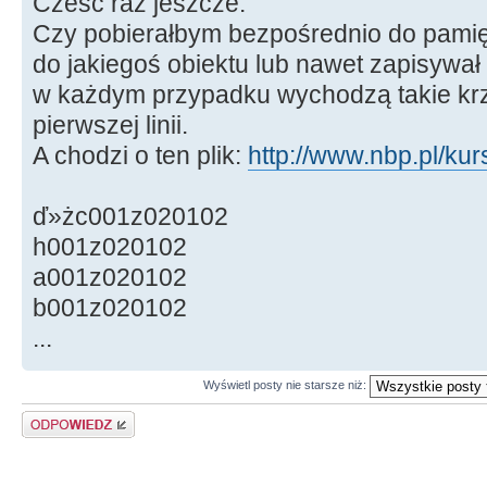
Cześć raz jeszcze.
{
Czy pobierałbym bezpośrednio do pamię
Result
-
>
Add
(
NazwaWaluty
(
Va
do jakiegoś obiektu lub nawet zapisywał d
Przelicznik
(
V
w każdym przypadku wychodzą takie krz
KodWaluty
(
Val
pierwszej linii.
KursSredni
(
Val
A chodzi o ten plik:
http://www.nbp.pl/kurs
)
;
ď»żc001z020102
Value
=
Value.
Delete
(
1, pos
h001z020102
}
a001z020102
b001z020102
Result
-
>
Delete
(
Result
-
>
Cou
...
ostatni pusty wiersz */
return
Result
;
Wyświetl posty nie starsze niż:
}
Odpowiedz
//---------------------------
----------------------------