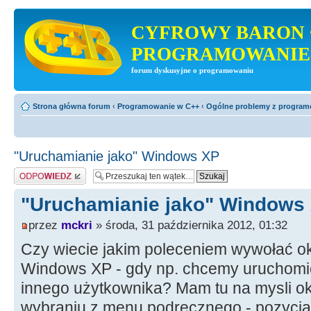
CYFROWY BARON 
PROGRAMOWANIE
forum dyskusyjne o programowaniu
Strona główna forum
‹
Programowanie w C++
‹
Ogólne problemy z progra
"Uruchamianie jako" Windows XP
Odpowiedz
"Uruchamianie jako" Windows
przez
mckri
» środa, 31 października 2012, 01:32
Czy wiecie jakim poleceniem wywołać ok
Windows XP - gdy np. chcemy uruchomi
innego użytkownika? Mam tu na mysli okn
wybraniu z menu podręcznego - pozycja 