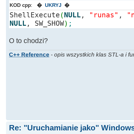
KOD cpp
:
�
UKRYJ
�
ShellExecute
(
NULL
,
"runas"
,
"
NULL
, SW_SHOW
)
;
O to chodzi?
C++ Reference
-
opis wszystkich klas STL-a i fu
Re: "Uruchamianie jako" Window