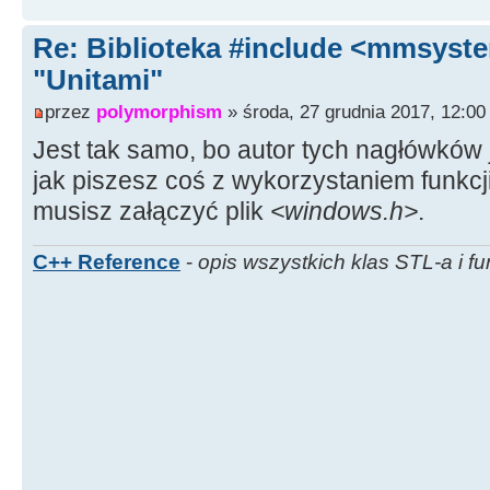
Re: Biblioteka #include <mmsystem
"Unitami"
przez
polymorphism
» środa, 27 grudnia 2017, 12:00
Jest tak samo, bo autor tych nagłówków j
jak piszesz coś z wykorzystaniem funkcj
musisz załączyć plik
<windows.h>
.
C++ Reference
-
opis wszystkich klas STL-a i fu