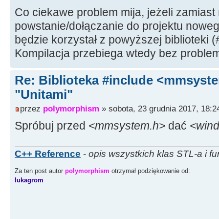
Co ciekawe problem mija, jeżeli zamiast
powstanie/dołączanie do projektu nowego 
będzie korzystał z powyższej biblioteki
Kompilacja przebiega wtedy bez proble
Re: Biblioteka #include <mmsystem
"Unitami"
przez
polymorphism
» sobota, 23 grudnia 2017, 18:2
Spróbuj przed
<mmsystem.h>
dać
<win
C++ Reference
-
opis wszystkich klas STL-a i fu
Za ten post autor
polymorphism
otrzymał podziękowanie od:
lukagrom