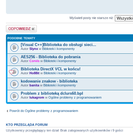
Wyświetl posty nie starsze niż:
Odpowiedz
PODOBNE TEMATY
[Visual C++]Biblioteka do obsługi sieci...
Autor
Slynx
w
Biblioteki i komponenty
AES256 - Biblioteka do pobrania
Autor
Corvis
w
Biblioteki i komponenty
Biblioteka DirectX VCL w końcu!
Autor
Ho88it
w
Biblioteki i komponenty
kodowanie znakow - biblioteka
Autor
banita
w
Biblioteki i komponenty
Problem z biblioteką dclurs60.bpl
Autor
lukagrom
w
Ogólne problemy z programowaniem
Powrót do Ogólne problemy z programowaniem
KTO PRZEGLĄDA FORUM
Użytkownicy przeglądający ten dział: Brak zalogowanych użytkowników i 9 gości