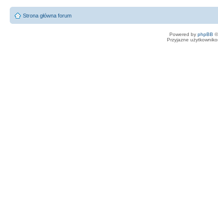
Strona główna forum
Powered by
phpBB
©
Przyjazne użytkowniko