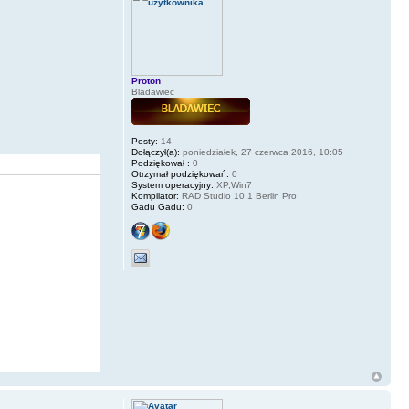
Proton
Bladawiec
Posty:
14
Dołączył(a):
poniedziałek, 27 czerwca 2016, 10:05
Podziękował :
0
Otrzymał podziękowań:
0
System operacyjny:
XP,Win7
Kompilator:
RAD Studio 10.1 Berlin Pro
Gadu Gadu:
0