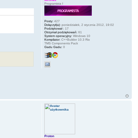
Programista I
Posty:
427
Dołączył(a):
poniedziałek, 2 stycznia 2012, 19:02
Podziękował :
17
Otrzymał podziękowań:
61
System operacyjny:
Windows 10
Kompilator:
C++Builder 10.3 Rio
TMS Components Pack
Gadu Gadu:
0
Proton