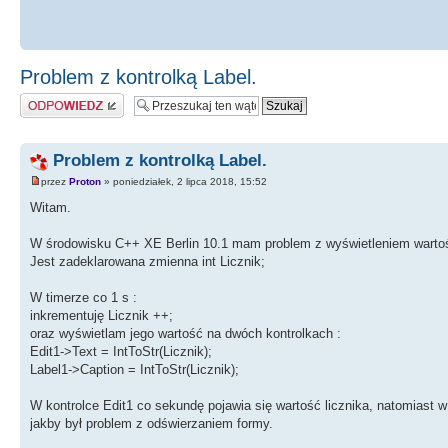
Problem z kontrolką Label.
Odpowiedz
Problem z kontrolką Label.
przez
Proton
» poniedziałek, 2 lipca 2018, 15:52
Witam.
W środowisku C++ XE Berlin 10.1 mam problem z wyświetleniem wartośc
Jest zadeklarowana zmienna int Licznik;
W timerze co 1 s :
inkrementuję Licznik ++;
oraz wyświetlam jego wartość na dwóch kontrolkach :
Edit1->Text = IntToStr(Licznik);
Label1->Caption = IntToStr(Licznik);
W kontrolce Edit1 co sekundę pojawia się wartość licznika, natomiast w
jakby był problem z odświerzaniem formy.