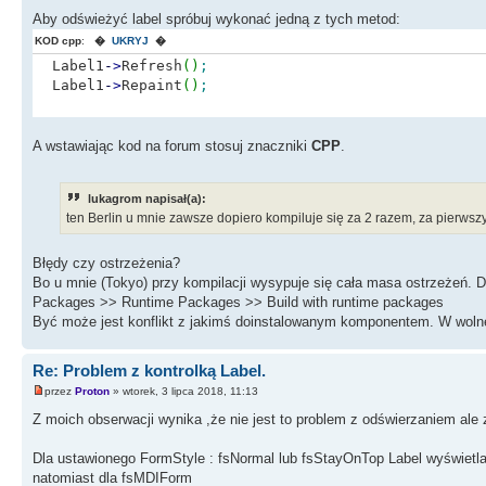
Aby odświeżyć label spróbuj wykonać jedną z tych metod:
KOD cpp
:
�
UKRYJ
�
Label1
-
>
Refresh
(
)
;
Label1
-
>
Repaint
(
)
;
A wstawiając kod na forum stosuj znaczniki
CPP
.
lukagrom napisał(a):
ten Berlin u mnie zawsze dopiero kompiluje się za 2 razem, za pierws
Błędy czy ostrzeżenia?
Bo u mnie (Tokyo) przy kompilacji wysypuje się cała masa ostrzeżeń. D
Packages >> Runtime Packages >> Build with runtime packages
Być może jest konflikt z jakimś doinstalowanym komponentem. W wolnej
Re: Problem z kontrolką Label.
przez
Proton
» wtorek, 3 lipca 2018, 11:13
Z moich obserwacji wynika ,że nie jest to problem z odświerzaniem ale 
Dla ustawionego FormStyle : fsNormal lub fsStayOnTop Label wyświetla
natomiast dla fsMDIForm