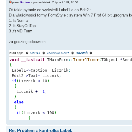
przez
Proton
» poniedziałek, 2 lipca 2018, 18:51
Ot takie pytanie co wyświetli Label1 a co Edit2 :
Dla właściwości formy FormStyle : system Win 7 Prof 64 bit ,program k
1. fsNormal
2. fsStayOnTop
3 .fsMDIForm
za godzinę odpowiem.
KOD cpp
:
�
UKRYJ
�
ZAZNACZ CAŁY
�
ROZWIŃ
�
void
__fastcall
TMainForm
::
Timer1Timer
(
TObject
*
Send
{
Label1
-
>
Caption
=
Licznik
;
Edit2
-
>
Text
=
Licznik
;
if
(
Licznik
<
10
)
{
Licznik
+
=
1
;
}
else
{
if
(
Licznik
<
100
)
{
Licznik
+
=
10
;
}
Re: Problem z kontrolką Label.