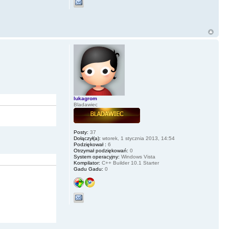
lukagrom
Bladawiec
Posty:
37
Dołączył(a):
wtorek, 1 stycznia 2013, 14:54
Podziękował :
6
Otrzymał podziękowań:
0
System operacyjny:
Windows Vista
Kompilator:
C++ Builder 10.1 Starter
Gadu Gadu:
0