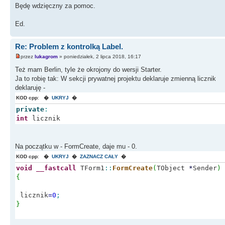
Będę wdzięczny za pomoc.
Ed.
Re: Problem z kontrolką Label.
przez
lukagrom
» poniedziałek, 2 lipca 2018, 16:17
Też mam Berlin, tyle że okrojony do wersji Starter.
Ja to robię tak: W sekcji prywatnej projektu deklaruje zmienną licznik
deklaruję -
KOD cpp
:
�
UKRYJ
�
private
:
int
licznik
Na początku w - FormCreate, daje mu - 0.
KOD cpp
:
�
UKRYJ
�
ZAZNACZ CAŁY
�
void
__fastcall
TForm1
::
FormCreate
(
TObject
*
Sender
)
{
licznik
=
0
;
}