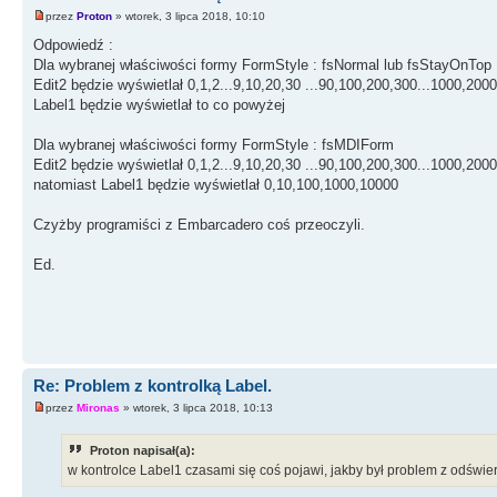
else
przez
Proton
» wtorek, 3 lipca 2018, 10:10
{
Odpowiedź :
if
(
Licznik
<
1000
)
Dla wybranej właściwości formy FormStyle : fsNormal lub fsStayOnTop
{
Edit2 będzie wyświetlał 0,1,2...9,10,20,30 ...90,100,200,300...1000,2000.
Licznik
+
=
100
;
Label1 będzie wyświetlał to co powyżej
}
else
Dla wybranej właściwości formy FormStyle : fsMDIForm
{
Edit2 będzie wyświetlał 0,1,2...9,10,20,30 ...90,100,200,300...1000,2000.
Licznik
+
=
1000
;
natomiast Label1 będzie wyświetlał 0,10,100,1000,10000
}
}
Czyżby programiści z Embarcadero coś przeoczyli.
}
Ed.
}
//--------------------------------------------------
Re: Problem z kontrolką Label.
przez
Mironas
» wtorek, 3 lipca 2018, 10:13
Proton napisał(a):
w kontrolce Label1 czasami się coś pojawi, jakby był problem z odświe