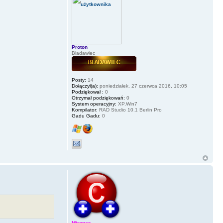
Proton
Bladawiec
Posty:
14
Dołączył(a):
poniedziałek, 27 czerwca 2016, 10:05
Podziękował :
0
Otrzymał podziękowań:
0
System operacyjny:
XP,Win7
Kompilator:
RAD Studio 10.1 Berlin Pro
Gadu Gadu:
0
Mironas