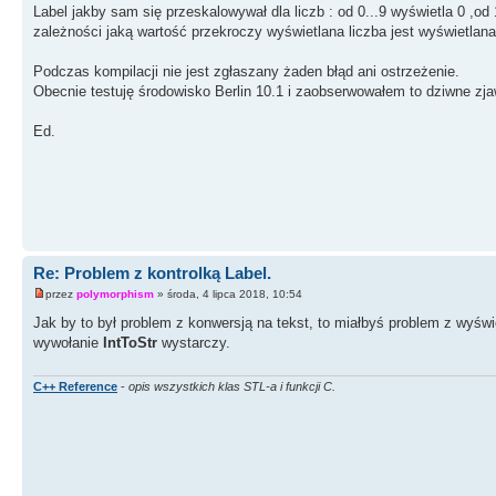
Label jakby sam się przeskalowywał dla liczb : od 0...9 wyświetla 0 ,od
zależności jaką wartość przekroczy wyświetlana liczba jest wyświetlana
Podczas kompilacji nie jest zgłaszany żaden błąd ani ostrzeżenie.
Obecnie testuję środowisko Berlin 10.1 i zaobserwowałem to dziwne zja
Ed.
Re: Problem z kontrolką Label.
przez
polymorphism
» środa, 4 lipca 2018, 10:54
Jak by to był problem z konwersją na tekst, to miałbyś problem z wyśw
wywołanie
IntToStr
wystarczy.
C++ Reference
-
opis wszystkich klas STL-a i funkcji C.