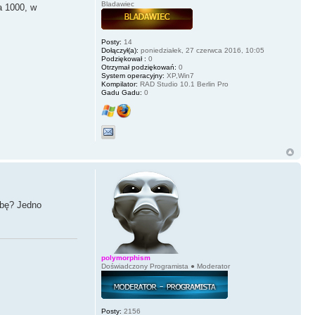
Bladawiec
a 1000, w
Posty:
14
Dołączył(a):
poniedziałek, 27 czerwca 2016, 10:05
Podziękował :
0
Otrzymał podziękowań:
0
System operacyjny:
XP,Win7
Kompilator:
RAD Studio 10.1 Berlin Pro
Gadu Gadu:
0
zbę? Jedno
polymorphism
Doświadczony Programista ● Moderator
Posty:
2156