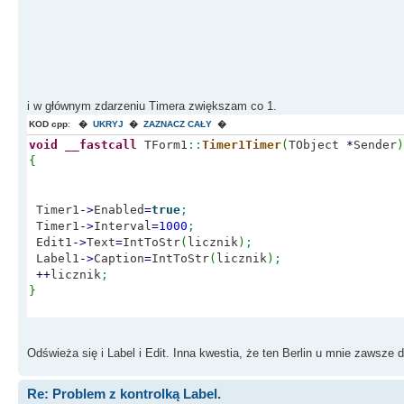
i w głównym zdarzeniu Timera zwiększam co 1.
KOD cpp
:
�
UKRYJ
�
ZAZNACZ CAŁY
�
void
__fastcall
TForm1
::
Timer1Timer
(
TObject
*
Sender
)
{
Timer1
-
>
Enabled
=
true
;
Timer1
-
>
Interval
=
1000
;
Edit1
-
>
Text
=
IntToStr
(
licznik
)
;
Label1
-
>
Caption
=
IntToStr
(
licznik
)
;
++
licznik
;
}
Odświeża się i Label i Edit. Inna kwestia, że ten Berlin u mnie zawsze
Re: Problem z kontrolką Label.