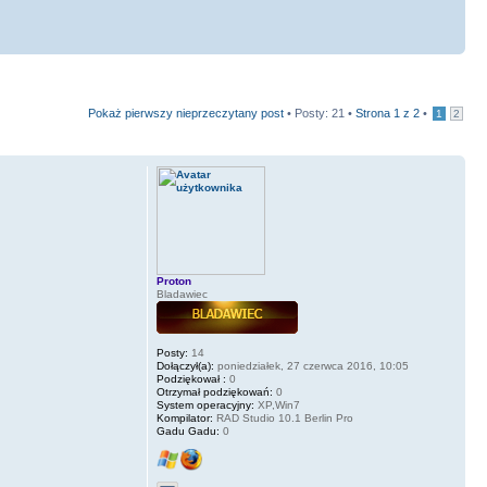
Pokaż pierwszy nieprzeczytany post
• Posty: 21 •
Strona
1
z
2
•
1
2
Proton
Bladawiec
Posty:
14
Dołączył(a):
poniedziałek, 27 czerwca 2016, 10:05
Podziękował :
0
Otrzymał podziękowań:
0
System operacyjny:
XP,Win7
Kompilator:
RAD Studio 10.1 Berlin Pro
Gadu Gadu:
0