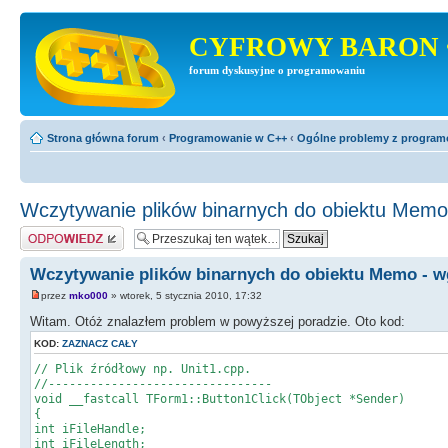
CYFROWY BARON 
forum dyskusyjne o programowaniu
Strona główna forum
‹
Programowanie w C++
‹
Ogólne problemy z progra
Wczytywanie plików binarnych do obiektu Memo
Odpowiedz
Wczytywanie plików binarnych do obiektu Memo - w
przez
mko000
» wtorek, 5 stycznia 2010, 17:32
Witam. Otóż znalazłem problem w powyższej poradzie. Oto kod:
KOD:
ZAZNACZ CAŁY
// Plik źródłowy np. Unit1.cpp.
//--------------------------------
void __fastcall TForm1::Button1Click(TObject *Sender)
{
int iFileHandle;
int iFileLength;