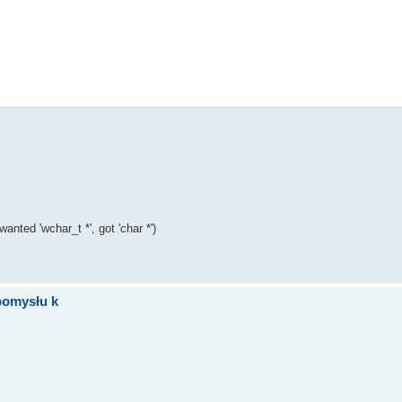
);
h);
nted 'wchar_t *', got 'char *')
pomysłu k
ng file operations: Open, Seek, Read, Close.", "File Error", ID