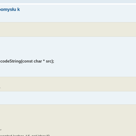
pomysłu k
codeString(const char * src);
.
'