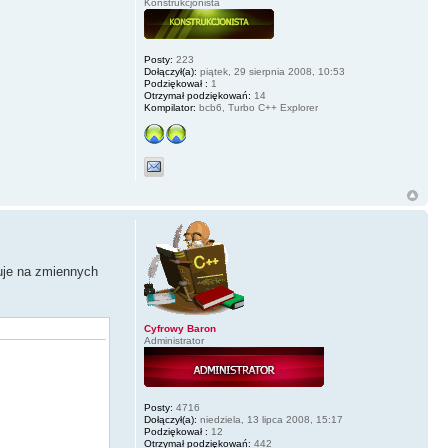
Konstrukcjonista
Posty:
223
Dołączył(a):
piątek, 29 sierpnia 2008, 10:53
Podziękował :
1
Otrzymał podziękowań:
14
Kompilator:
bcb6, Turbo C++ Explorer
uje na zmiennych
Cyfrowy Baron
Administrator
Posty:
4716
Dołączył(a):
niedziela, 13 lipca 2008, 15:17
Podziękował :
12
Otrzymał podziękowań:
442