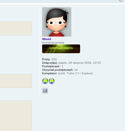
Witold
Konstrukcjonista
Posty:
223
Dołączył(a):
piątek, 29 sierpnia 2008, 10:53
Podziękował :
1
Otrzymał podziękowań:
14
Kompilator:
bcb6, Turbo C++ Explorer