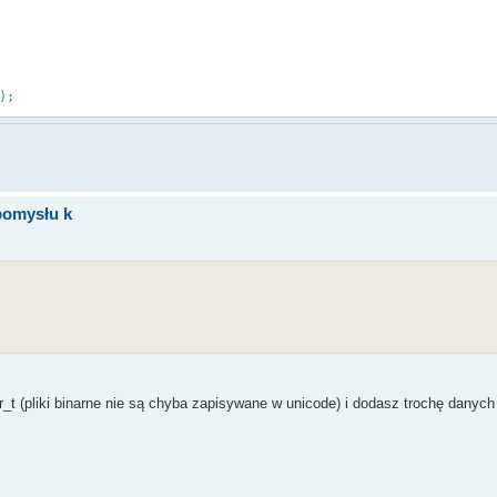
);
h);
pomysłu k
_t (pliki binarne nie są chyba zapisywane w unicode) i dodasz trochę danych 
wing file operations: Open, Seek, Read, Close.", L"File Error"