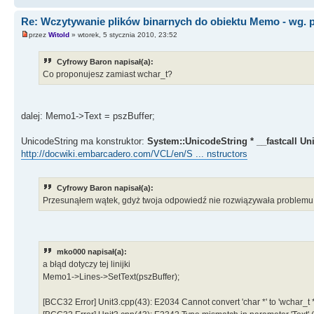
Re: Wczytywanie plików binarnych do obiektu Memo - wg. 
przez
Witold
» wtorek, 5 stycznia 2010, 23:52
Cyfrowy Baron napisał(a):
Co proponujesz zamiast wchar_t?
dalej: Memo1->Text = pszBuffer;
UnicodeString ma konstruktor:
System::UnicodeString * __fastcall Uni
http://docwiki.embarcadero.com/VCL/en/S ... nstructors
Cyfrowy Baron napisał(a):
Przesunąłem wątek, gdyż twoja odpowiedź nie rozwiązywała problemu
mko000 napisał(a):
a błąd dotyczy tej linijki
Memo1->Lines->SetText(pszBuffer);
[BCC32 Error] Unit3.cpp(43): E2034 Cannot convert 'char *' to 'wchar_t *