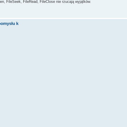
pen, FileSeek, FileRead, FileClose nie rzucają wyjątków.
pomysłu k