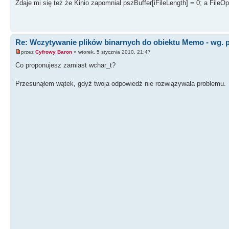
Zdaje mi się też że Kinio zapomniał pszBuffer[iFileLength] = 0; a FileO
Re: Wczytywanie plików binarnych do obiektu Memo - wg. 
przez
Cyfrowy Baron
» wtorek, 5 stycznia 2010, 21:47
Co proponujesz zamiast wchar_t?
Przesunąłem wątek, gdyż twoja odpowiedź nie rozwiązywała problemu.