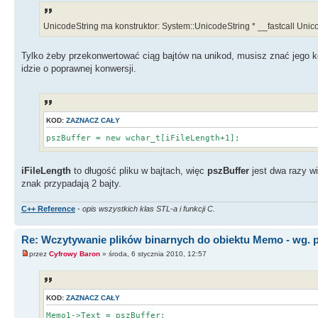
UnicodeString ma konstruktor: System::UnicodeString * __fastcall Unico
Tylko żeby przekonwertować ciąg bajtów na unikod, musisz znać jego 
idzie o poprawnej konwersji.
KOD:
ZAZNACZ CAŁY
pszBuffer = new wchar_t[iFileLength+1];
iFileLength
to długość pliku w bajtach, więc
pszBuffer
jest dwa razy w
znak przypadają 2 bajty.
C++ Reference
-
opis wszystkich klas STL-a i funkcji C.
Re: Wczytywanie plików binarnych do obiektu Memo - wg. 
przez
Cyfrowy Baron
» środa, 6 stycznia 2010, 12:57
KOD:
ZAZNACZ CAŁY
Memo1->Text = pszBuffer;