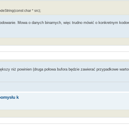
deString(const char * src);
kodowanie. Mowa o danych binarnych, więc trudno mówić o konkretnym kodow
iększy niż powinien (druga połowa bufora będzie zawierać przypadkowe wartoś
pomysłu k