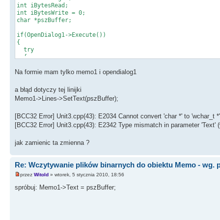
int iBytesRead;
int iBytesWrite = 0;
char *pszBuffer;
if(OpenDialog1->Execute())
{
try
{
iFileHandle = FileOpen(OpenDialog1->FileName, fmOpenRead
Na formie mam tylko memo1 i opendialog1
iFileLength = FileSeek(iFileHandle, 0, 2);
FileSeek(iFileHandle, 0, 0);
pszBuffer = new char[iFileLength+1];
a błąd dotyczy tej linijki
iBytesRead = FileRead(iFileHandle, pszBuffer, iFileLengt
Memo1->Lines->SetText(pszBuffer);
FileClose(iFileHandle);
[BCC32 Error] Unit3.cpp(43): E2034 Cannot convert 'char *' to 'wchar_t *'
while(iBytesWrite < iBytesRead)
{
[BCC32 Error] Unit3.cpp(43): E2342 Type mismatch in parameter 'Text' (wa
if(pszBuffer[iBytesWrite] == 0)
pszBuffer[iBytesWrite] = ' ';
jak zamienic ta zmienna ?
iBytesWrite++;
}
Re: Wczytywanie plików binarnych do obiektu Memo - wg. 
Memo1->Lines->SetText(pszBuffer);
delete [] pszBuffer;
przez
Witold
» wtorek, 5 stycznia 2010, 18:56
}
spróbuj: Memo1->Text = pszBuffer;
catch(...)
{
Application->MessageBox("Can't perform one of the followi
}
}