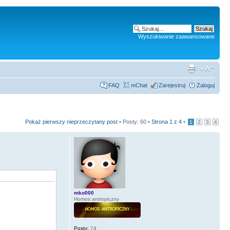
Wyszukiwanie zaawansowane
FAQ
mChat
Zarejestruj
Zaloguj
Pokaż pierwszy nieprzeczytany post
• Posty: 60 •
Strona
1
z
4
•
1
2
3
4
mko000
Homos antropiczny
Posty:
74