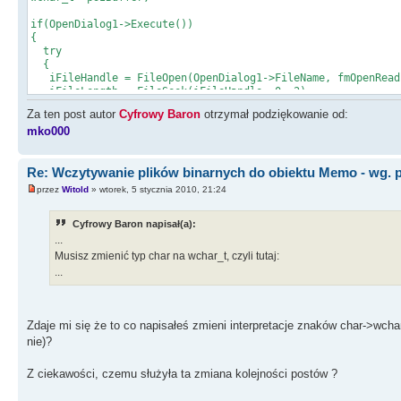
if(OpenDialog1->Execute())
{
try
{
iFileHandle = FileOpen(OpenDialog1->FileName, fmOpenRead
iFileLength = FileSeek(iFileHandle, 0, 2);
FileSeek(iFileHandle, 0, 0);
Za ten post autor
Cyfrowy Baron
otrzymał podziękowanie od:
pszBuffer = new wchar_t[iFileLength+1];
mko000
iBytesRead = FileRead(iFileHandle, pszBuffer, iFileLengt
FileClose(iFileHandle);
Re: Wczytywanie plików binarnych do obiektu Memo - wg. 
while(iBytesWrite < iBytesRead)
{
przez
Witold
» wtorek, 5 stycznia 2010, 21:24
if(pszBuffer[iBytesWrite] == 0)
pszBuffer[iBytesWrite] = ' ';
Cyfrowy Baron napisał(a):
iBytesWrite++;
}
...
Musisz zmienić typ char na wchar_t, czyli tutaj:
Memo1->Lines->SetText(pszBuffer);
...
delete [] pszBuffer;
}
catch(...)
{
Zdaje mi się że to co napisałeś zmieni interpretacje znaków char->wchar
Application->MessageBox(L"Can't perform one of the follo
nie)?
}
}
}
Z ciekawości, czemu służyła ta zmiana kolejności postów ?