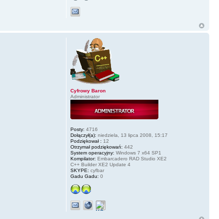
Cyfrowy Baron
Administrator
Posty:
4716
Dołączył(a):
niedziela, 13 lipca 2008, 15:17
Podziękował :
12
Otrzymał podziękowań:
442
System operacyjny:
Windows 7 x64 SP1
Kompilator:
Embarcadero RAD Studio XE2
C++ Builder XE2 Update 4
SKYPE:
cyfbar
Gadu Gadu:
0