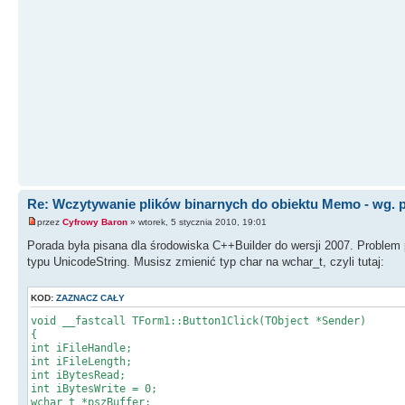
}
//--------------------------------
Re: Wczytywanie plików binarnych do obiektu Memo - wg. 
przez
Cyfrowy Baron
» wtorek, 5 stycznia 2010, 19:01
Porada była pisana dla środowiska C++Builder do wersji 2007. Proble
typu UnicodeString. Musisz zmienić typ char na wchar_t, czyli tutaj:
KOD:
ZAZNACZ CAŁY
void __fastcall TForm1::Button1Click(TObject *Sender)
{
int iFileHandle;
int iFileLength;
int iBytesRead;
int iBytesWrite = 0;
wchar_t *pszBuffer;