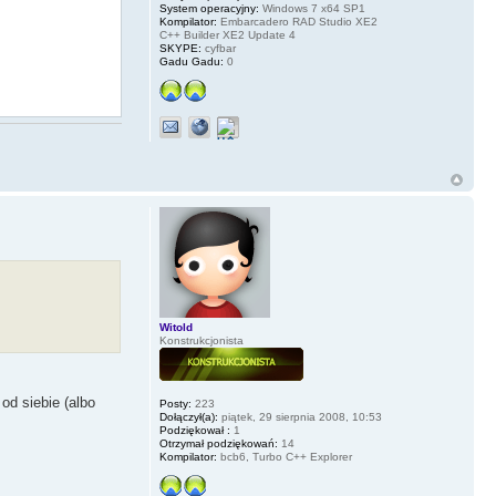
System operacyjny:
Windows 7 x64 SP1
Kompilator:
Embarcadero RAD Studio XE2
C++ Builder XE2 Update 4
SKYPE:
cyfbar
Gadu Gadu:
0
Witold
Konstrukcjonista
od siebie (albo
Posty:
223
, IDOK);
Dołączył(a):
piątek, 29 sierpnia 2008, 10:53
Podziękował :
1
Otrzymał podziękowań:
14
Kompilator:
bcb6, Turbo C++ Explorer