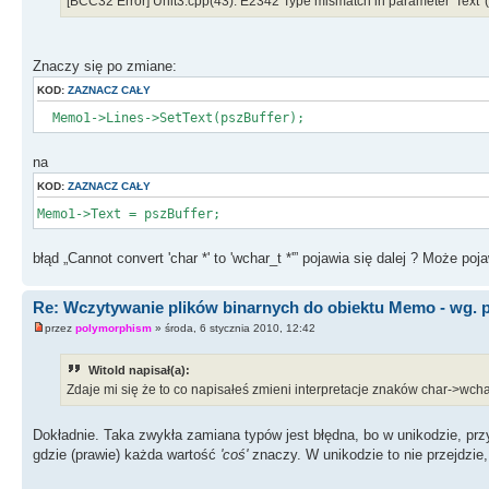
[BCC32 Error] Unit3.cpp(43): E2342 Type mismatch in parameter 'Text' (wa
Znaczy się po zmiane:
KOD:
ZAZNACZ CAŁY
Memo1->Lines->SetText(pszBuffer);
na
KOD:
ZAZNACZ CAŁY
Memo1->Text = pszBuffer;
błąd „Cannot convert 'char *' to 'wchar_t *'” pojawia się dalej ? Może poja
Re: Wczytywanie plików binarnych do obiektu Memo - wg. 
przez
polymorphism
» środa, 6 stycznia 2010, 12:42
Witold napisał(a):
Zdaje mi się że to co napisałeś zmieni interpretacje znaków char->wchar
Dokładnie. Taka zwykła zamiana typów jest błędna, bo w unikodzie, przy
gdzie (prawie) każda wartość
'coś'
znaczy. W unikodzie to nie przejdzie, 