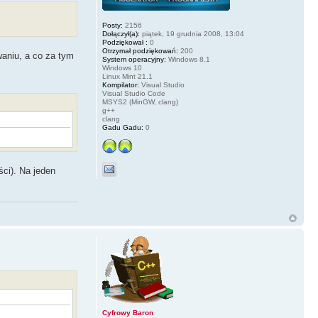
Posty:
2156
Dołączył(a):
piątek, 19 grudnia 2008, 13:04
Podziękował :
0
Otrzymał podziękowań:
200
aniu, a co za tym
System operacyjny:
Windows 8.1
Windows 10
Linux Mint 21.1
Kompilator:
Visual Studio
Visual Studio Code
MSYS2 (MinGW, clang)
g++
clang
Gadu Gadu:
0
ci). Na jeden
Cyfrowy Baron