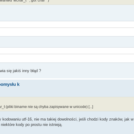
nted 'wchar_t *', got 'char *')
wia się jakiś inny błąd ?
pomysłu k
_t (pliki binarne nie są chyba zapisywane w unicode) [...]
 kodowaniu utf-16, nie ma takiej dowolności, jeśli chodzi kody znaków, jak 
niektóre kody po prostu nie istnieją.