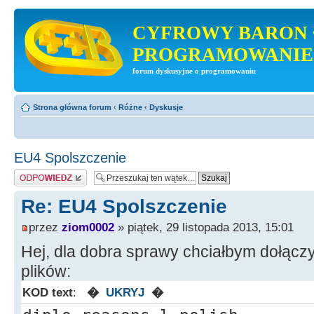
CYFROWY BARON 
PROGRAMOWANIE
forum dyskusyjne o programowaniu
Strona główna forum
‹
Różne
‹
Dyskusje
EU4 Spolszczenie
Odpowiedz
Re: EU4 Spolszczenie
przez
ziom0002
» piątek, 29 listopada 2013, 15:01
Hej, dla dobra sprawy chciałbym dołącz
plików:
KOD text
:
�
UKRYJ
�