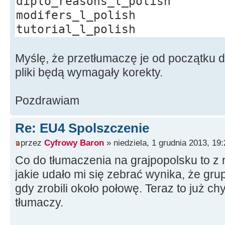
diplo_reasons_l_polish
modifers_l_polish
tutorial_l_polish
Myślę, że przetłumaczę je od początku d
pliki będą wymagały korekty.
Pozdrawiam
Re: EU4 Spolszczenie
przez
Cyfrowy Baron
» niedziela, 1 grudnia 2013, 19:
Co do tłumaczenia na grajpopolsku to z 
jakie udało mi się zebrać wynika, że gr
gdy zrobili około połowę. Teraz to już ch
tłumaczy.