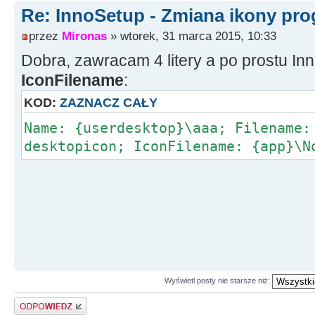
Re: InnoSetup - Zmiana ikony pr
przez
Mironas
» wtorek, 31 marca 2015, 10:33
Dobra, zawracam 4 litery a po prostu I
IconFilename
:
KOD:
ZAZNACZ CAŁY
Name: {userdesktop}\aaa; Filename:
desktopicon; IconFilename: {app}\N
Wyświetl posty nie starsze niż:
Odpowiedz