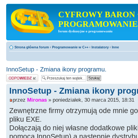
CYFROWY BARON 
PROGRAMOWANIE
forum dyskusyjne o programowaniu
Strona główna forum
‹
Programowanie w C++
‹
Instalatory
‹
Inne
InnoSetup - Zmiana ikony programu.
Odpowiedz
InnoSetup - Zmiana ikony prog
przez
Mironas
» poniedziałek, 30 marca 2015, 18:31
Zewnętrzne firmy otrzymują ode mnie go
pliku EXE.
Dołączają do niej własne dodatkowe pliki,
pomocą InnoSetup) a następnie dystrybu