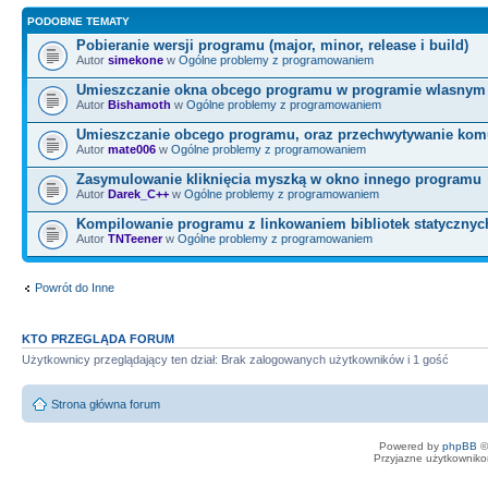
PODOBNE TEMATY
Pobieranie wersji programu (major, minor, release i build)
Autor
simekone
w
Ogólne problemy z programowaniem
Umieszczanie okna obcego programu w programie wlasnym
Autor
Bishamoth
w
Ogólne problemy z programowaniem
Umieszczanie obcego programu, oraz przechwytywanie kom
Autor
mate006
w
Ogólne problemy z programowaniem
Zasymulowanie kliknięcia myszką w okno innego programu
Autor
Darek_C++
w
Ogólne problemy z programowaniem
Kompilowanie programu z linkowaniem bibliotek statycznyc
Autor
TNTeener
w
Ogólne problemy z programowaniem
Powrót do Inne
KTO PRZEGLĄDA FORUM
Użytkownicy przeglądający ten dział: Brak zalogowanych użytkowników i 1 gość
Strona główna forum
Powered by
phpBB
©
Przyjazne użytkowniko